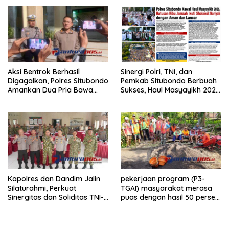
Ditahan Polisi
di Rumahnya
Aksi Bentrok Berhasil
Sinergi Polri, TNI, dan
Digagalkan, Polres Situbondo
Pemkab Situbondo Berbuah
Amankan Dua Pria Bawa
Sukses, Haul Masyayikh 2026
Clurit Usai Dipicu Provokasi di
Berjalan Aman dengan
Media Sosia
Kehadiran Sekitar 100 Ribu
Jamaah
Kapolres dan Dandim Jalin
pekerjaan program (P3-
Silaturahmi, Perkuat
TGAI) masyarakat merasa
Sinergitas dan Soliditas TNI-
puas dengan hasil 50 persen
Polri Jaga Situbondo
pekerjaan sementara.