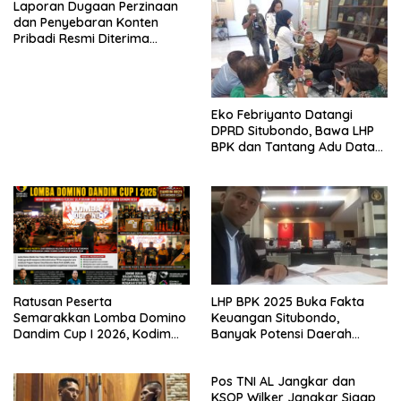
Laporan Dugaan Perzinaan
dan Penyebaran Konten
Pribadi Resmi Diterima
Polsek Panji, Kuasa Hukum
Minta Penanganan
Profesional
Eko Febriyanto Datangi
DPRD Situbondo, Bawa LHP
BPK dan Tantang Adu Data
atas Polemik Tiga RSUD
LHP BPK 2025 Buka Fakta
Ratusan Peserta
Keuangan Situbondo,
Semarakkan Lomba Domino
Banyak Potensi Daerah
Dandim Cup I 2026, Kodim
Belum Terkelola Secara
0823 Situbondo Pererat
Optimal
Silaturahmi dan Dukung
Pos TNI AL Jangkar dan
Penguatan Ekonomi Desa
KSOP Wilker Jangkar Sigap