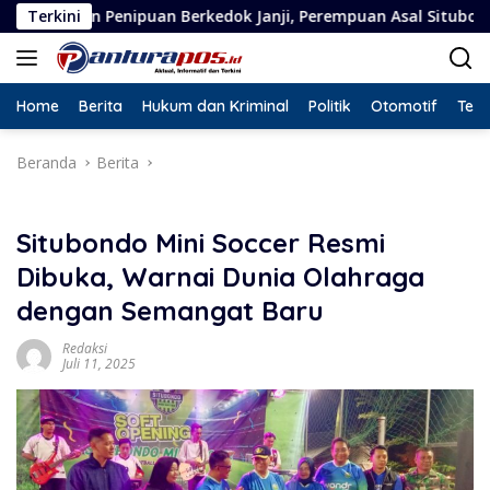
Langsung
 Berkedok Janji, Perempuan Asal Situbondo Resmi Jadi Tersang
Terkini
ke
konten
Home
Berita
Hukum dan Kriminal
Politik
Otomotif
Tekn
Beranda
Berita
Situbondo Mini Soccer Resmi
Dibuka, Warnai Dunia Olahraga
dengan Semangat Baru
Redaksi
Juli 11, 2025