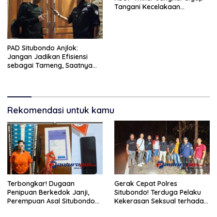
Tangani Kecelakaan
Tongkang di Perairan Taman
Nasional Baluran
PAD Situbondo Anjlok:
Jangan Jadikan Efisiensi
sebagai Tameng, Saatnya
Membuka Fakta kepada
Publik.
Rekomendasi untuk kamu
Terbongkar! Dugaan
Gerak Cepat Polres
Penipuan Berkedok Janji,
Situbondo! Terduga Pelaku
Perempuan Asal Situbondo
Kekerasan Seksual terhadap
Resmi Jadi Tersangka dan
Remaja 14 Tahun Ditangkap