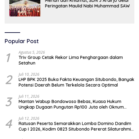
Meriah dan Khidmat, SDN 3 Ardirjo Gelar
Peringatan Maulid Nabi Muhammad SAW
Popular Post
1
Agustus 5, 2026
Triv Group Cetak Rekor Lima Penghargaan dalam
Setahun
2
Juli 10, 2026
LHP BPK 2025 Buka Fakta Keuangan Situbondo, Banyak
Potensi Daerah Belum Terkelola Secara Optimal
3
Juli 11, 2026
Mantan Wabup Bondowoso Bebas, Kuasa Hukum
Ungkap Dugaan Pungutan Rp100 Juta oleh Oknum
Jaksa
4
Juli 12, 2026
Ratusan Peserta Semarakkan Lomba Domino Dandim
Cup I 2026, Kodim 0823 Situbondo Pererat Silaturahmi
dan Dukung Penguatan Ekonomi Desa