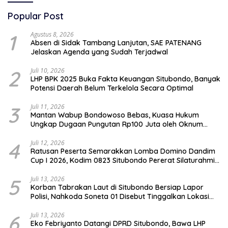
Popular Post
1
Agustus 8, 2026
Absen di Sidak Tambang Lanjutan, SAE PATENANG
Jelaskan Agenda yang Sudah Terjadwal
2
Juli 10, 2026
LHP BPK 2025 Buka Fakta Keuangan Situbondo, Banyak
Potensi Daerah Belum Terkelola Secara Optimal
3
Juli 11, 2026
Mantan Wabup Bondowoso Bebas, Kuasa Hukum
Ungkap Dugaan Pungutan Rp100 Juta oleh Oknum
Jaksa
4
Juli 12, 2026
Ratusan Peserta Semarakkan Lomba Domino Dandim
Cup I 2026, Kodim 0823 Situbondo Pererat Silaturahmi
dan Dukung Penguatan Ekonomi Desa
5
Juli 13, 2026
Korban Tabrakan Laut di Situbondo Bersiap Lapor
Polisi, Nahkoda Soneta 01 Disebut Tinggalkan Lokasi
karena Kapal Rusak
6
Juli 13, 2026
Eko Febriyanto Datangi DPRD Situbondo, Bawa LHP