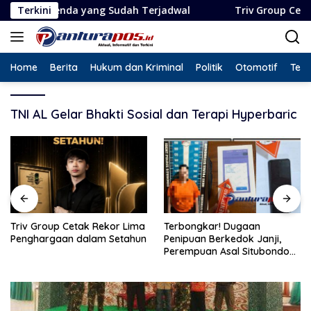
Langsung
Agenda yang Sudah Terjadwal
Terkini
Triv Group Cetak Rekor 
ke
konten
Home
Berita
Hukum dan Kriminal
Politik
Otomotif
Tekn
TNI AL Gelar Bhakti Sosial dan Terapi Hyperbaric
Triv Group Cetak Rekor Lima
Terbongkar! Dugaan
Penghargaan dalam Setahun
Penipuan Berkedok Janji,
Perempuan Asal Situbondo
Resmi Jadi Tersangka dan
Ditahan Polisi