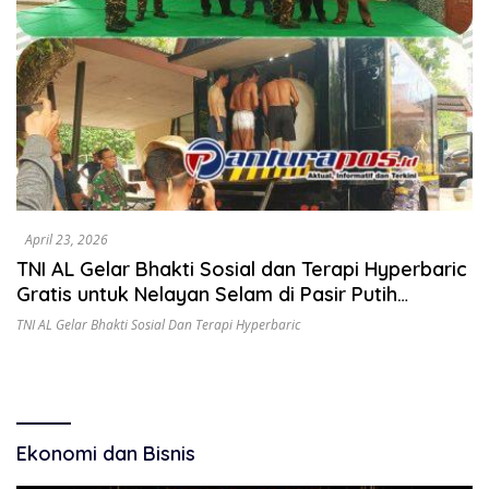
April 23, 2026
TNI AL Gelar Bhakti Sosial dan Terapi Hyperbaric
Gratis untuk Nelayan Selam di Pasir Putih
Situbondo
TNI AL Gelar Bhakti Sosial Dan Terapi Hyperbaric
Ekonomi dan Bisnis