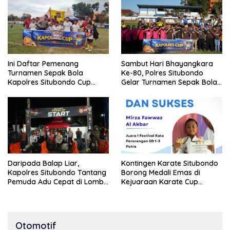
Ini Daftar Pemenang
Sambut Hari Bhayangkara
Turnamen Sepak Bola
Ke-80, Polres Situbondo
Kapolres Situbondo Cup
Gelar Turnamen Sepak Bola
Tingkat SSB Kelompok Umur
Kapolres Cup 2026
10 Tahun
Daripada Balap Liar,
Kontingen Karate Situbondo
Kapolres Situbondo Tantang
Borong Medali Emas di
Pemuda Adu Cepat di Lomba
Kejuaraan Karate Cup
Lari 100 Meter
Bondowoso 2025
Otomotif