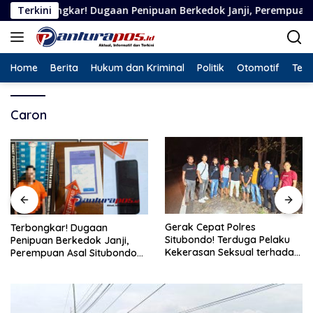
Langsung
kar! Dugaan Penipuan Berkedok Janji, Perempuan Asal Situbond
Terkini
ke
konten
Home
Berita
Hukum dan Kriminal
Politik
Otomotif
Tekn
Caron
Gerak Cepat Polres
Terbongkar! Dugaan
Situbondo! Terduga Pelaku
Penipuan Berkedok Janji,
Kekerasan Seksual terhadap
Perempuan Asal Situbondo
Remaja 14 Tahun Ditangkap
Resmi Jadi Tersangka dan
di Rumahnya
Ditahan Polisi