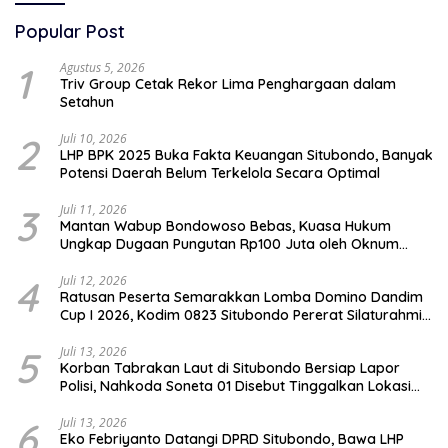
Popular Post
1
Agustus 5, 2026
Triv Group Cetak Rekor Lima Penghargaan dalam
Setahun
2
Juli 10, 2026
LHP BPK 2025 Buka Fakta Keuangan Situbondo, Banyak
Potensi Daerah Belum Terkelola Secara Optimal
3
Juli 11, 2026
Mantan Wabup Bondowoso Bebas, Kuasa Hukum
Ungkap Dugaan Pungutan Rp100 Juta oleh Oknum
Jaksa
4
Juli 12, 2026
Ratusan Peserta Semarakkan Lomba Domino Dandim
Cup I 2026, Kodim 0823 Situbondo Pererat Silaturahmi
dan Dukung Penguatan Ekonomi Desa
5
Juli 13, 2026
Korban Tabrakan Laut di Situbondo Bersiap Lapor
Polisi, Nahkoda Soneta 01 Disebut Tinggalkan Lokasi
karena Kapal Rusak
6
Juli 13, 2026
Eko Febriyanto Datangi DPRD Situbondo, Bawa LHP