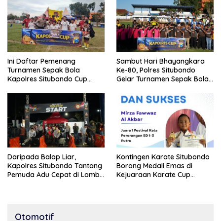
Ini Daftar Pemenang
Sambut Hari Bhayangkara
Turnamen Sepak Bola
Ke-80, Polres Situbondo
Kapolres Situbondo Cup
Gelar Turnamen Sepak Bola
Tingkat SSB Kelompok Umur
Kapolres Cup 2026
10 Tahun
Daripada Balap Liar,
Kontingen Karate Situbondo
Kapolres Situbondo Tantang
Borong Medali Emas di
Pemuda Adu Cepat di Lomba
Kejuaraan Karate Cup
Lari 100 Meter
Bondowoso 2025
Otomotif