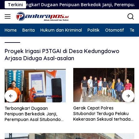
Langsung
gkar! Dugaan Penipuan Berkedok Janji, Perempuan Asal Situbond
Terkini
ke
konten
Home
Berita
Hukum dan Kriminal
Politik
Otomotif
Tekn
Proyek Irigasi P3TGAI di Desa Kedungdowo
Arjasa Diduga Asal-asalan
Gerak Cepat Polres
Terbongkar! Dugaan
Situbondo! Terduga Pelaku
Penipuan Berkedok Janji,
Kekerasan Seksual terhadap
Perempuan Asal Situbondo
Remaja 14 Tahun Ditangkap
Resmi Jadi Tersangka dan
di Rumahnya
Ditahan Polisi