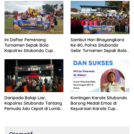
Ini Daftar Pemenang
Sambut Hari Bhayangkara
Turnamen Sepak Bola
Ke-80, Polres Situbondo
Kapolres Situbondo Cup
Gelar Turnamen Sepak Bola
Tingkat SSB Kelompok Umur
Kapolres Cup 2026
10 Tahun
Daripada Balap Liar,
Kontingen Karate Situbondo
Kapolres Situbondo Tantang
Borong Medali Emas di
Pemuda Adu Cepat di Lomba
Kejuaraan Karate Cup
Lari 100 Meter
Bondowoso 2025