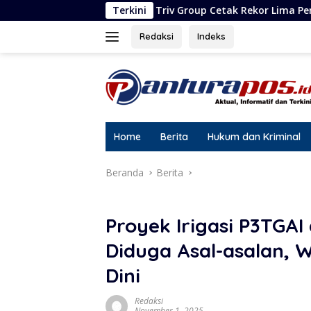
Langsung
Triv Group Cetak Rekor Lima Penghargaan dalam Setahun
Terkini
ke
konten
Redaksi
Indeks
Home
Berita
Hukum dan Kriminal
Beranda
Berita
Proyek Irigasi P3TGA
Diduga Asal-asalan, 
Dini
Redaksi
November 1, 2025