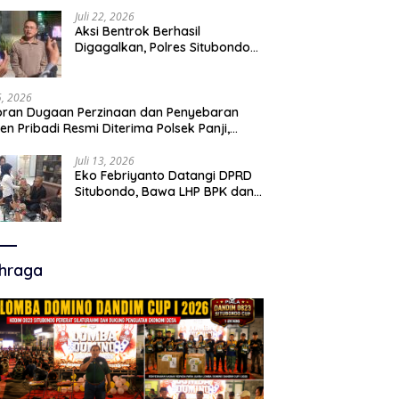
Juli 22, 2026
Aksi Bentrok Berhasil
Digagalkan, Polres Situbondo
Amankan Dua Pria Bawa Clurit
Usai Dipicu Provokasi di Media
Sosia
15, 2026
ran Dugaan Perzinaan dan Penyebaran
en Pribadi Resmi Diterima Polsek Panji,
a Hukum Minta Penanganan Profesional
Juli 13, 2026
Eko Febriyanto Datangi DPRD
Situbondo, Bawa LHP BPK dan
Tantang Adu Data atas
Polemik Tiga RSUD
hraga