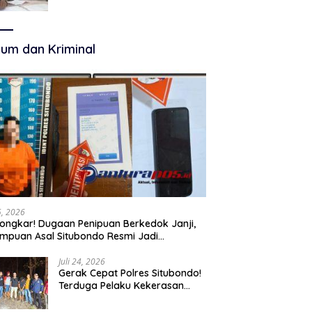
Terkelola Secara Optimal
um dan Kriminal
25, 2026
ongkar! Dugaan Penipuan Berkedok Janji,
mpuan Asal Situbondo Resmi Jadi
angka dan Ditahan Polisi
Juli 24, 2026
Gerak Cepat Polres Situbondo!
Terduga Pelaku Kekerasan
Seksual terhadap Remaja 14
Tahun Ditangkap di Rumahnya