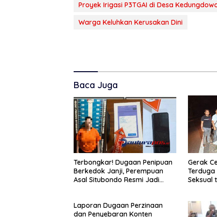
Proyek Irigasi P3TGAI di Desa Kedungdow
Warga Keluhkan Kerusakan Dini
Baca Juga
Terbongkar! Dugaan Penipuan
Gerak Ce
Berkedok Janji, Perempuan
Terduga 
Asal Situbondo Resmi Jadi
Seksual 
Tersangka dan Ditahan Polisi
Tahun D
Laporan Dugaan Perzinaan
dan Penyebaran Konten