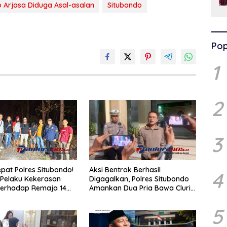
o Arjasa Diduga Asal-asalan
Situbondo
Pop
1
2
3
pat Polres Situbondo!
Aksi Bentrok Berhasil
4
Pelaku Kekerasan
Digagalkan, Polres Situbondo
terhadap Remaja 14
Amankan Dua Pria Bawa Clurit
itangkap di Rumahnya
Usai Dipicu Provokasi di Media
Sosia
5