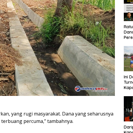
Rat
Dand
Pere
Eko
Ini 
Tur
Kapo
Cup 
Kel
Tah
iarkan, yang rugi masyarakat. Dana yang seharusnya
 terbuang percuma,” tambahnya.
Dari
Kapo