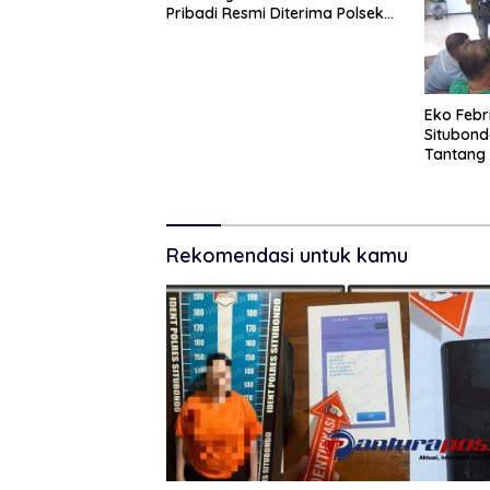
Pribadi Resmi Diterima Polsek
Panji, Kuasa Hukum Minta
Penanganan Profesional
Eko Febr
Situbond
Tantang 
Polemik 
Rekomendasi untuk kamu