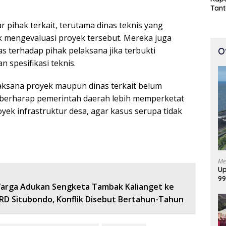
Tan
Cepa
pihak terkait, terutama dinas teknis yang
100 
 mengevaluasi proyek tersebut. Mereka juga
s terhadap pihak pelaksana jika terbukti
O
 spesifikasi teknis.
elaksana proyek maupun dinas terkait belum
berharap pemerintah daerah lebih memperketat
ek infrastruktur desa, agar kasus serupa tidak
Me
Up
99
arga Adukan Sengketa Tambak Kalianget ke
Di
RD Situbondo, Konflik Disebut Bertahun-Tahun