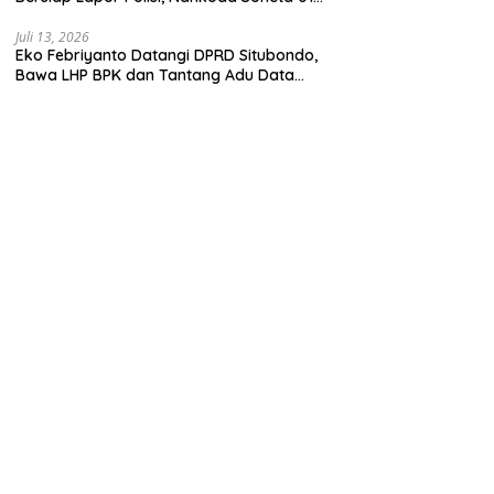
Disebut Tinggalkan Lokasi karena Kapal
Rusak
Juli 13, 2026
Eko Febriyanto Datangi DPRD Situbondo,
Bawa LHP BPK dan Tantang Adu Data
atas Polemik Tiga RSUD