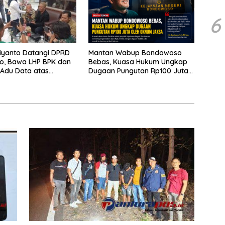
6
iyanto Datangi DPRD
Mantan Wabup Bondowoso
o, Bawa LHP BPK dan
Bebas, Kuasa Hukum Ungkap
Adu Data atas
Dugaan Pungutan Rp100 Juta
Tiga RSUD
oleh Oknum Jaksa