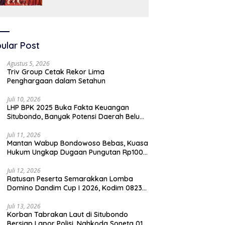
SAW
ular Post
Agustus 5, 2026
Triv Group Cetak Rekor Lima
Penghargaan dalam Setahun
Juli 10, 2026
LHP BPK 2025 Buka Fakta Keuangan
Situbondo, Banyak Potensi Daerah Belum
Terkelola Secara Optimal
Juli 11, 2026
Mantan Wabup Bondowoso Bebas, Kuasa
Hukum Ungkap Dugaan Pungutan Rp100
Juta oleh Oknum Jaksa
Juli 12, 2026
Ratusan Peserta Semarakkan Lomba
Domino Dandim Cup I 2026, Kodim 0823
Situbondo Pererat Silaturahmi dan
Dukung Penguatan Ekonomi Desa
Juli 13, 2026
Korban Tabrakan Laut di Situbondo
Bersiap Lapor Polisi, Nahkoda Soneta 01