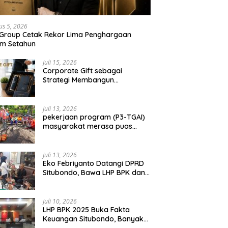
us 5, 2026
 Group Cetak Rekor Lima Penghargaan
am Setahun
Juli 15, 2026
Corporate Gift sebagai
Strategi Membangun
Hubungan Bisnis Jangka
Panjang
Juli 13, 2026
pekerjaan program (P3-TGAI)
masyarakat merasa puas
dengan hasil 50 persen
pekerjaan sementara.
Juli 13, 2026
Eko Febriyanto Datangi DPRD
Situbondo, Bawa LHP BPK dan
Tantang Adu Data atas
Polemik Tiga RSUD
Juli 10, 2026
LHP BPK 2025 Buka Fakta
Keuangan Situbondo, Banyak
Potensi Daerah Belum