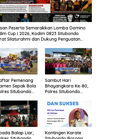
usan Peserta Semarakkan Lomba Domino
im Cup I 2026, Kodim 0823 Situbondo
rat Silaturahmi dan Dukung Penguatan
nomi Desa
Daftar Pemenang
Sambut Hari
namen Sepak Bola
Bhayangkara Ke-80,
lres Situbondo
Polres Situbondo
Tingkat SSB
Gelar Turnamen
ompok Umur 10
Sepak Bola Kapolres
un
Cup 2026
pada Balap Liar,
Kontingen Karate
lres Situbondo
Situbondo Borong