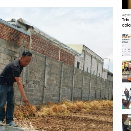
Agust
Triv
dal