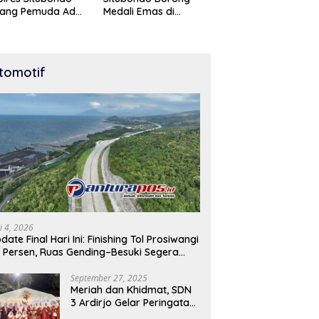
tang Pemuda Adu
Medali Emas di
t di Lomba Lari
Kejuaraan Karate Cup
Meter
Bondowoso 2025
tomotif
i 4, 2026
date Final Hari Ini: Finishing Tol Prosiwangi
 Persen, Ruas Gending–Besuki Segera
buka
September 27, 2025
Meriah dan Khidmat, SDN
3 Ardirjo Gelar Peringatan
Maulid Nabi Muhammad