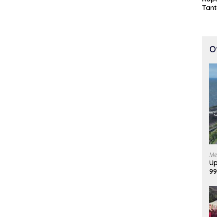
Tan
Cepa
100 
O
Me
Up
99
Di