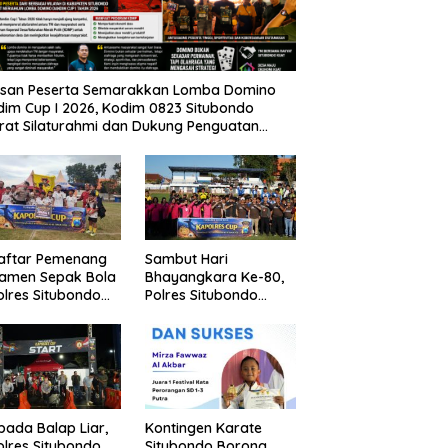
usan Peserta Semarakkan Lomba Domino
im Cup I 2026, Kodim 0823 Situbondo
rat Silaturahmi dan Dukung Penguatan
nomi Desa
Daftar Pemenang
Sambut Hari
namen Sepak Bola
Bhayangkara Ke-80,
lres Situbondo
Polres Situbondo
Tingkat SSB
Gelar Turnamen
ompok Umur 10
Sepak Bola Kapolres
un
Cup 2026
pada Balap Liar,
Kontingen Karate
lres Situbondo
Situbondo Borong