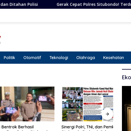
Gerak Cepat Polres Situbondo! Terduga Pelaku Kekera
Politik
Otomotif
Teknologi
Olahraga
Kesehatan
Eko
trok Berhasil
Sinergi Polri, TNI, dan Pemkab
Kapol