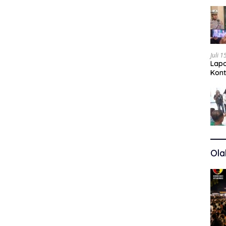
Juli 
Lapo
Kont
Kuas
Ola