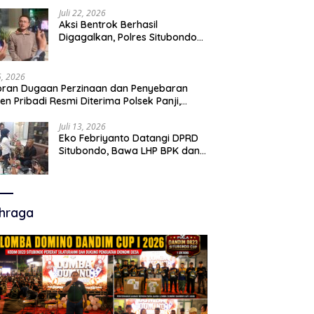
Juli 22, 2026
Aksi Bentrok Berhasil
Digagalkan, Polres Situbondo
Amankan Dua Pria Bawa Clurit
Usai Dipicu Provokasi di Media
Sosia
15, 2026
ran Dugaan Perzinaan dan Penyebaran
en Pribadi Resmi Diterima Polsek Panji,
a Hukum Minta Penanganan Profesional
Juli 13, 2026
Eko Febriyanto Datangi DPRD
Situbondo, Bawa LHP BPK dan
Tantang Adu Data atas
Polemik Tiga RSUD
hraga