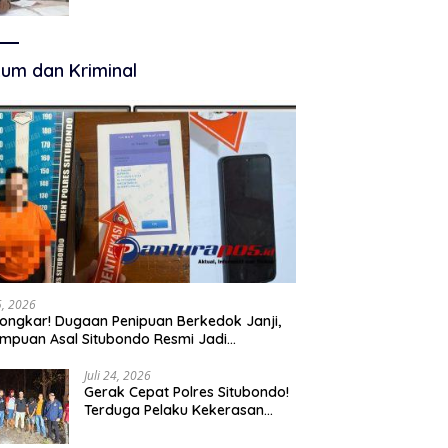
Terkelola Secara Optimal
um dan Kriminal
25, 2026
ongkar! Dugaan Penipuan Berkedok Janji,
mpuan Asal Situbondo Resmi Jadi
angka dan Ditahan Polisi
Juli 24, 2026
Gerak Cepat Polres Situbondo!
Terduga Pelaku Kekerasan
Seksual terhadap Remaja 14
Tahun Ditangkap di Rumahnya