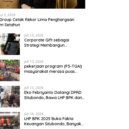
urahmi, Perkuat Sinergitas
Strategi Membangun
oliditas TNI-Polri Jaga
Hubungan Bisnis Jangka
bondo
Panjang
us 5, 2026
 Group Cetak Rekor Lima Penghargaan
am Setahun
Juli 15, 2026
Corporate Gift sebagai
Strategi Membangun
Hubungan Bisnis Jangka
Panjang
Juli 13, 2026
pekerjaan program (P3-TGAI)
masyarakat merasa puas
dengan hasil 50 persen
pekerjaan sementara.
Juli 13, 2026
Eko Febriyanto Datangi DPRD
Situbondo, Bawa LHP BPK dan
Tantang Adu Data atas
Polemik Tiga RSUD
Juli 10, 2026
LHP BPK 2025 Buka Fakta
Keuangan Situbondo, Banyak
Potensi Daerah Belum