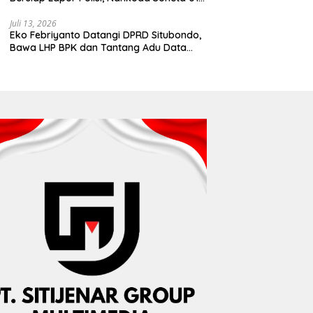
Disebut Tinggalkan Lokasi karena Kapal
Rusak
Juli 13, 2026
Eko Febriyanto Datangi DPRD Situbondo,
Bawa LHP BPK dan Tantang Adu Data
atas Polemik Tiga RSUD