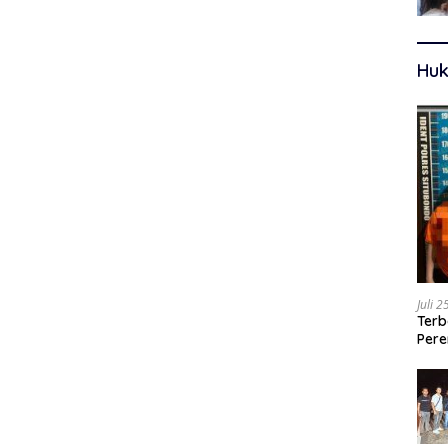
Huk
Juli 
Terb
Pere
Ters