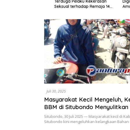
Terduga Pelaku Kekerasan
Digagalk
nji, Perempuan
Seksual terhadap Remaja 14
Amankan 
ndo Resmi Jadi
Tahun Ditangkap di Rumahnya
Usai Dip
n Ditahan Polisi
Sosia
Juli 30, 2025
Masyarakat Kecil Mengeluh, K
BBM di Situbondo Menyulitkan 
Harian
Situbondo, 30 Juli 2025 — Masyarakat kecil di K
Situbondo kini mengeluhkan kelangkaan Bahan