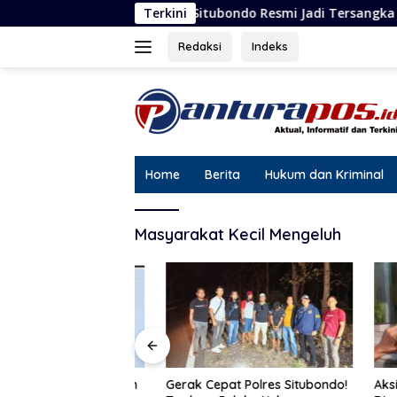
Langsung
puan Asal Situbondo Resmi Jadi Tersangka dan Ditahan Polisi
Terkini
ke
konten
Redaksi
Indeks
Home
Berita
Hukum dan Kriminal
Masyarakat Kecil Mengeluh
Gerak Cepat Polres Situbondo!
Aksi Ben
 Dugaan Penipuan