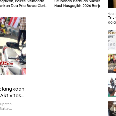
an, Polres Situbondo
Situbondo Berbuah Sukses,
Silat
Dua Pria Bawa Clurit
Haul Masyayikh 2026 Berjalan
dan S
icu Provokasi di Media
Aman dengan Kehadiran
Situ
Agust
Sekitar 100 Ribu Jamaah
Triv
dal
elangkaan
Aktivitas
abupaten
 Bakar…