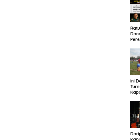
Rat
Dand
Pere
Eko
Ini 
Tur
Kapo
Cup 
Kel
Tah
Dari
Kapo