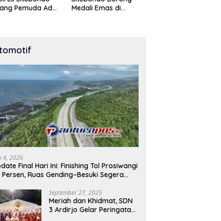
tang Pemuda Adu
Medali Emas di
t di Lomba Lari
Kejuaraan Karate Cup
Meter
Bondowoso 2025
tomotif
i 4, 2026
date Final Hari Ini: Finishing Tol Prosiwangi
 Persen, Ruas Gending–Besuki Segera
buka
September 27, 2025
Meriah dan Khidmat, SDN
3 Ardirjo Gelar Peringatan
Maulid Nabi Muhammad