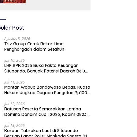
SAW
ular Post
Agustus 5, 2026
Triv Group Cetak Rekor Lima
Penghargaan dalam Setahun
Juli 10, 2026
LHP BPK 2025 Buka Fakta Keuangan
Situbondo, Banyak Potensi Daerah Belum
Terkelola Secara Optimal
Juli 11, 2026
Mantan Wabup Bondowoso Bebas, Kuasa
Hukum Ungkap Dugaan Pungutan Rp100
Juta oleh Oknum Jaksa
Juli 12, 2026
Ratusan Peserta Semarakkan Lomba
Domino Dandim Cup I 2026, Kodim 0823
Situbondo Pererat Silaturahmi dan
Dukung Penguatan Ekonomi Desa
Juli 13, 2026
Korban Tabrakan Laut di Situbondo
Bersiap Lapor Polisi, Nahkoda Soneta 01