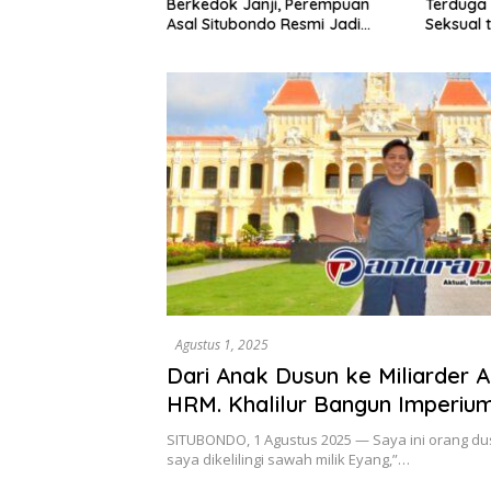
Terduga 
n dalam Setahun
Berkedok Janji, Perempuan
Seksual 
Asal Situbondo Resmi Jadi
Tahun D
Tersangka dan Ditahan Polisi
Agustus 1, 2025
Dari Anak Dusun ke Miliarder 
HRM. Khalilur Bangun Imperiu
Lewat BAPANTARA Grup
SITUBONDO, 1 Agustus 2025 — Saya ini orang d
saya dikelilingi sawah milik Eyang,”…