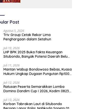
SAW
ular Post
Agustus 5, 2026
Triv Group Cetak Rekor Lima
Penghargaan dalam Setahun
Juli 10, 2026
LHP BPK 2025 Buka Fakta Keuangan
Situbondo, Banyak Potensi Daerah Belum
Terkelola Secara Optimal
Juli 11, 2026
Mantan Wabup Bondowoso Bebas, Kuasa
Hukum Ungkap Dugaan Pungutan Rp100
Juta oleh Oknum Jaksa
Juli 12, 2026
Ratusan Peserta Semarakkan Lomba
Domino Dandim Cup I 2026, Kodim 0823
Situbondo Pererat Silaturahmi dan
Dukung Penguatan Ekonomi Desa
Juli 13, 2026
Korban Tabrakan Laut di Situbondo
Bersiap Lapor Polisi, Nahkoda Soneta 01