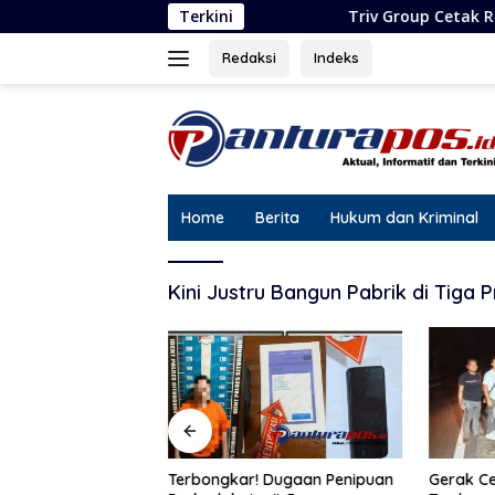
Langsung
Terkini
Triv Group Cetak Rekor Lima Pen
ke
konten
Redaksi
Indeks
Home
Berita
Hukum dan Kriminal
Kini Justru Bangun Pabrik di Tiga 
Gerak Ce
Cetak Rekor Lima
Terbongkar! Dugaan Penipuan