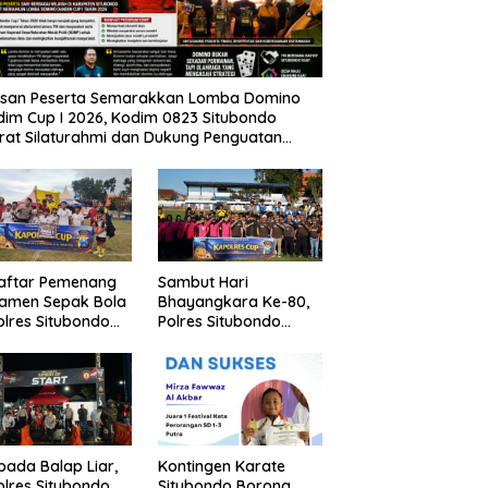
usan Peserta Semarakkan Lomba Domino
im Cup I 2026, Kodim 0823 Situbondo
rat Silaturahmi dan Dukung Penguatan
nomi Desa
Daftar Pemenang
Sambut Hari
namen Sepak Bola
Bhayangkara Ke-80,
lres Situbondo
Polres Situbondo
Tingkat SSB
Gelar Turnamen
ompok Umur 10
Sepak Bola Kapolres
un
Cup 2026
pada Balap Liar,
Kontingen Karate
lres Situbondo
Situbondo Borong