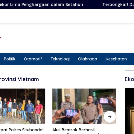
ghargaan dalam Setahun
Terbongkar! Dugaan Penipuan B
Politik
Otomotif
Teknologi
Olahraga
Kesehatan
Provinsi Vietnam
Eko
pat Polres Situbondo!
Aksi Bentrok Berhasil
Siner