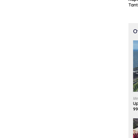
Tan
Cepa
100 
O
Me
Up
99
Di