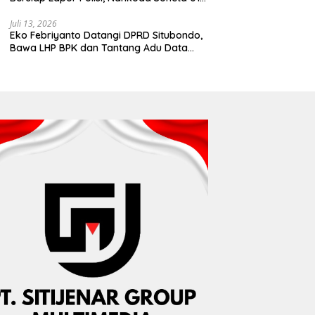
Disebut Tinggalkan Lokasi karena Kapal
Rusak
Juli 13, 2026
Eko Febriyanto Datangi DPRD Situbondo,
Bawa LHP BPK dan Tantang Adu Data
atas Polemik Tiga RSUD