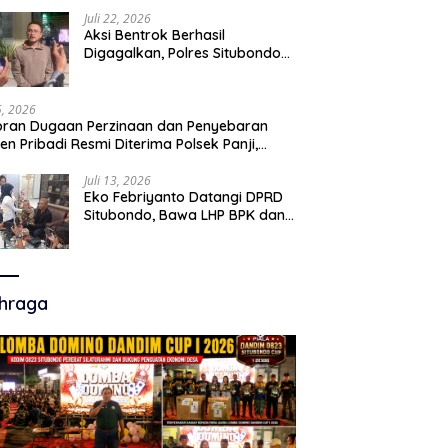
Juli 22, 2026
Aksi Bentrok Berhasil
Digagalkan, Polres Situbondo
Amankan Dua Pria Bawa Clurit
Usai Dipicu Provokasi di Media
Sosia
15, 2026
ran Dugaan Perzinaan dan Penyebaran
en Pribadi Resmi Diterima Polsek Panji,
a Hukum Minta Penanganan Profesional
Juli 13, 2026
Eko Febriyanto Datangi DPRD
Situbondo, Bawa LHP BPK dan
Tantang Adu Data atas
Polemik Tiga RSUD
hraga