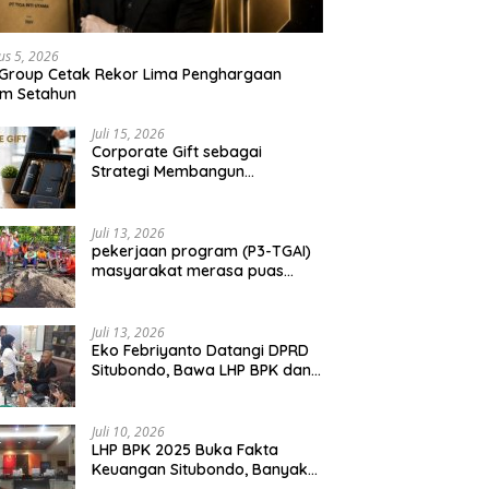
ondo Berbuah Sukses,
Silaturahmi, Perkuat Sinergitas
S
Masyayikh 2026 Berjalan
dan Soliditas TNI-Polri Jaga
H
 dengan Kehadiran
Situbondo
P
us 5, 2026
ar 100 Ribu Jamaah
 Group Cetak Rekor Lima Penghargaan
am Setahun
Juli 15, 2026
Corporate Gift sebagai
Strategi Membangun
Hubungan Bisnis Jangka
Panjang
Juli 13, 2026
pekerjaan program (P3-TGAI)
masyarakat merasa puas
dengan hasil 50 persen
pekerjaan sementara.
Juli 13, 2026
Eko Febriyanto Datangi DPRD
Situbondo, Bawa LHP BPK dan
Tantang Adu Data atas
Polemik Tiga RSUD
Juli 10, 2026
LHP BPK 2025 Buka Fakta
Keuangan Situbondo, Banyak
Potensi Daerah Belum