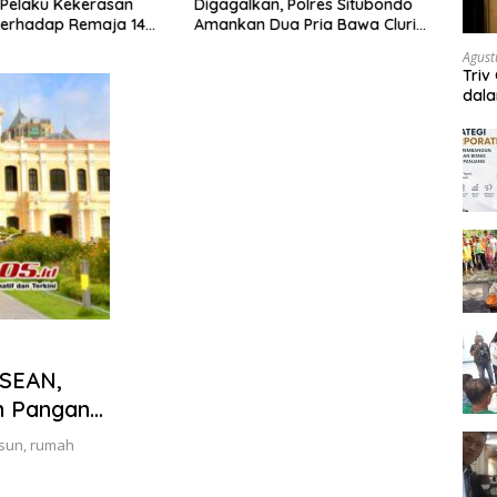
Pelaku Kekerasan
Digagalkan, Polres Situbondo
Situb
terhadap Remaja 14
Amankan Dua Pria Bawa Clurit
Haul 
itangkap di Rumahnya
Usai Dipicu Provokasi di Media
Aman
Agust
Sosia
Sekit
Triv
dal
ASEAN,
m Pangan
usun, rumah