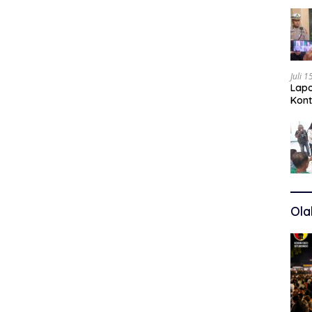
Juli 
Lapo
Kont
Kuas
Ola