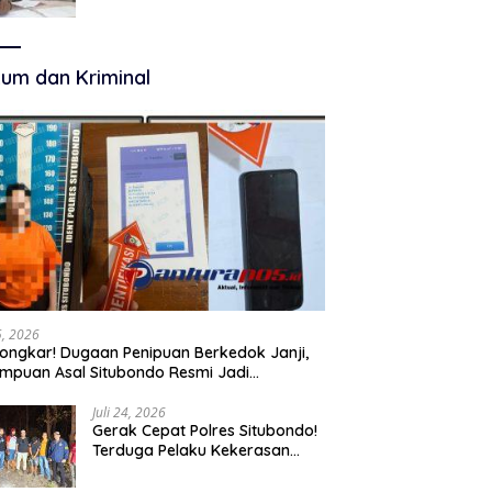
Terkelola Secara Optimal
um dan Kriminal
25, 2026
ongkar! Dugaan Penipuan Berkedok Janji,
mpuan Asal Situbondo Resmi Jadi
angka dan Ditahan Polisi
Juli 24, 2026
Gerak Cepat Polres Situbondo!
Terduga Pelaku Kekerasan
Seksual terhadap Remaja 14
Tahun Ditangkap di Rumahnya