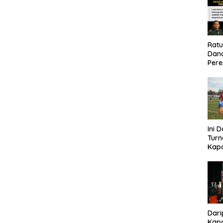
Rat
Dand
Pere
Eko
Ini 
Tur
Kapo
Cup 
Kel
Tah
Dari
Kapo