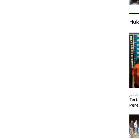
Huk
Juli 
Terb
Pere
Ters