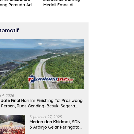
tang Pemuda Adu
Medali Emas di
t di Lomba Lari
Kejuaraan Karate Cup
Meter
Bondowoso 2025
tomotif
i 4, 2026
date Final Hari Ini: Finishing Tol Prosiwangi
 Persen, Ruas Gending–Besuki Segera
buka
September 27, 2025
Meriah dan Khidmat, SDN
3 Ardirjo Gelar Peringatan
Maulid Nabi Muhammad