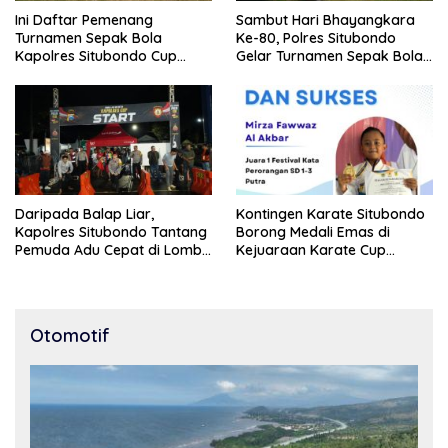
Ini Daftar Pemenang
Sambut Hari Bhayangkara
Turnamen Sepak Bola
Ke-80, Polres Situbondo
Kapolres Situbondo Cup
Gelar Turnamen Sepak Bola
Tingkat SSB Kelompok Umur
Kapolres Cup 2026
10 Tahun
Daripada Balap Liar,
Kontingen Karate Situbondo
Kapolres Situbondo Tantang
Borong Medali Emas di
Pemuda Adu Cepat di Lomba
Kejuaraan Karate Cup
Lari 100 Meter
Bondowoso 2025
Otomotif