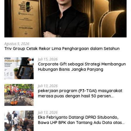
Agustus 5, 2026
Triv Group Cetak Rekor Lima Penghargaan dalam Setahun
Juli 15, 2026
Corporate Gift sebagai Strategi Membangun
Hubungan Bisnis Jangka Panjang
Juli 13, 2026
pekerjaan program (P3-TGAI) masyarakat
merasa puas dengan hasil 50 persen
pekerjaan sementara.
Juli 13, 2026
Eko Febriyanto Datangi DPRD Situbondo,
Bawa LHP BPK dan Tantang Adu Data atas
Polemik Tiga RSUD