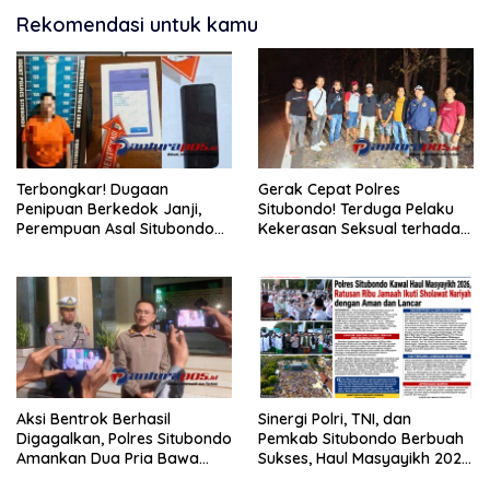
Rekomendasi untuk kamu
Terbongkar! Dugaan
Gerak Cepat Polres
Penipuan Berkedok Janji,
Situbondo! Terduga Pelaku
Perempuan Asal Situbondo
Kekerasan Seksual terhadap
Resmi Jadi Tersangka dan
Remaja 14 Tahun Ditangkap
Ditahan Polisi
di Rumahnya
Aksi Bentrok Berhasil
Sinergi Polri, TNI, dan
Digagalkan, Polres Situbondo
Pemkab Situbondo Berbuah
Amankan Dua Pria Bawa
Sukses, Haul Masyayikh 2026
Clurit Usai Dipicu Provokasi di
Berjalan Aman dengan