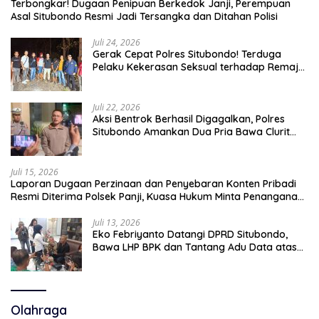
Terbongkar! Dugaan Penipuan Berkedok Janji, Perempuan
Asal Situbondo Resmi Jadi Tersangka dan Ditahan Polisi
Juli 24, 2026
Gerak Cepat Polres Situbondo! Terduga
Pelaku Kekerasan Seksual terhadap Remaja
14 Tahun Ditangkap di Rumahnya
Juli 22, 2026
Aksi Bentrok Berhasil Digagalkan, Polres
Situbondo Amankan Dua Pria Bawa Clurit
Usai Dipicu Provokasi di Media Sosia
Juli 15, 2026
Laporan Dugaan Perzinaan dan Penyebaran Konten Pribadi
Resmi Diterima Polsek Panji, Kuasa Hukum Minta Penanganan
Profesional
Juli 13, 2026
Eko Febriyanto Datangi DPRD Situbondo,
Bawa LHP BPK dan Tantang Adu Data atas
Polemik Tiga RSUD
Olahraga