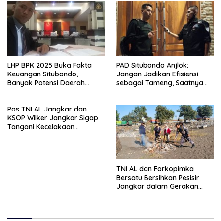
LHP BPK 2025 Buka Fakta
PAD Situbondo Anjlok:
Keuangan Situbondo,
Jangan Jadikan Efisiensi
Banyak Potensi Daerah
sebagai Tameng, Saatnya
Belum Terkelola Secara
Membuka Fakta kepada
Optimal
Publik.
Pos TNI AL Jangkar dan
KSOP Wilker Jangkar Sigap
Tangani Kecelakaan
Tongkang di Perairan Taman
Nasional Baluran
TNI AL dan Forkopimka
Bersatu Bersihkan Pesisir
Jangkar dalam Gerakan
“Situbondo Pantura ASRI”