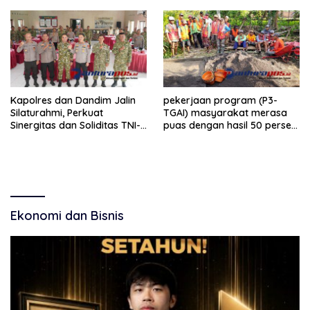
Media Sosia
Kehadiran Sekitar 100 Ribu
Jamaah
Kapolres dan Dandim Jalin
pekerjaan program (P3-
Silaturahmi, Perkuat
TGAI) masyarakat merasa
Sinergitas dan Soliditas TNI-
puas dengan hasil 50 persen
Polri Jaga Situbondo
pekerjaan sementara.
Ekonomi dan Bisnis