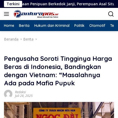
Langsung
enipuan Berkedok Janji, Perempuan Asal Situbondo Resmi Jadi T
Terkini
ke
konten
Home
Berita
Hukum dan Kriminal
Politik
Otomotif
Tekn
Beranda
Berita
Pengusaha Soroti Tingginya Harga
Beras di Indonesia, Bandingkan
dengan Vietnam: “Masalahnya
Ada pada Mafia Pupuk
Redaksi
Juli 28, 2025