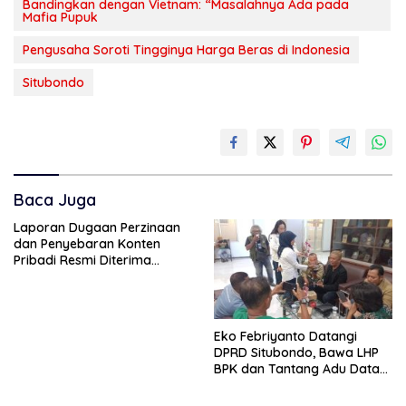
Bandingkan dengan Vietnam: “Masalahnya Ada pada
Mafia Pupuk
Pengusaha Soroti Tingginya Harga Beras di Indonesia
Situbondo
Baca Juga
Laporan Dugaan Perzinaan
dan Penyebaran Konten
Pribadi Resmi Diterima
Polsek Panji, Kuasa Hukum
Minta Penanganan
Profesional
Eko Febriyanto Datangi
DPRD Situbondo, Bawa LHP
BPK dan Tantang Adu Data
atas Polemik Tiga RSUD