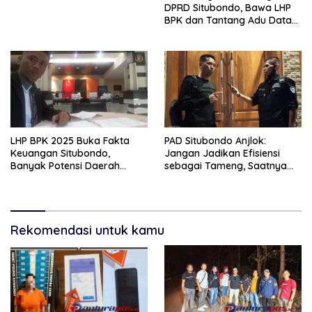
DPRD Situbondo, Bawa LHP
BPK dan Tantang Adu Data
atas Polemik Tiga RSUD
LHP BPK 2025 Buka Fakta
PAD Situbondo Anjlok:
Keuangan Situbondo,
Jangan Jadikan Efisiensi
Banyak Potensi Daerah
sebagai Tameng, Saatnya
Belum Terkelola Secara
Membuka Fakta kepada
Optimal
Publik.
Rekomendasi untuk kamu