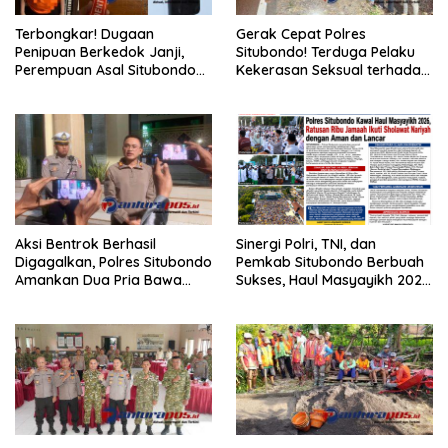
Terbongkar! Dugaan
Gerak Cepat Polres
Penipuan Berkedok Janji,
Situbondo! Terduga Pelaku
Perempuan Asal Situbondo
Kekerasan Seksual terhadap
Resmi Jadi Tersangka dan
Remaja 14 Tahun Ditangkap
Ditahan Polisi
di Rumahnya
Aksi Bentrok Berhasil
Sinergi Polri, TNI, dan
Digagalkan, Polres Situbondo
Pemkab Situbondo Berbuah
Amankan Dua Pria Bawa
Sukses, Haul Masyayikh 2026
Clurit Usai Dipicu Provokasi di
Berjalan Aman dengan
Media Sosia
Kehadiran Sekitar 100 Ribu
Jamaah