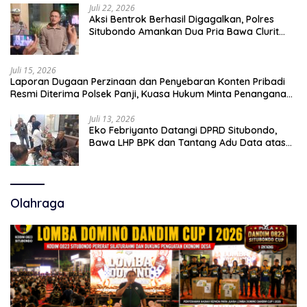
Juli 22, 2026
Aksi Bentrok Berhasil Digagalkan, Polres
Situbondo Amankan Dua Pria Bawa Clurit
Usai Dipicu Provokasi di Media Sosia
Juli 15, 2026
Laporan Dugaan Perzinaan dan Penyebaran Konten Pribadi
Resmi Diterima Polsek Panji, Kuasa Hukum Minta Penanganan
Profesional
Juli 13, 2026
Eko Febriyanto Datangi DPRD Situbondo,
Bawa LHP BPK dan Tantang Adu Data atas
Polemik Tiga RSUD
Olahraga