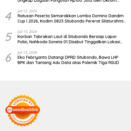
Ungkap Dugaan Pungutan Rp100 Juta oleh Oknum
Jaksa
4
Juli 12, 2026
Ratusan Peserta Semarakkan Lomba Domino Dandim
Cup I 2026, Kodim 0823 Situbondo Pererat Silaturahmi
dan Dukung Penguatan Ekonomi Desa
5
Juli 13, 2026
Korban Tabrakan Laut di Situbondo Bersiap Lapor
Polisi, Nahkoda Soneta 01 Disebut Tinggalkan Lokasi
karena Kapal Rusak
6
Juli 13, 2026
Eko Febriyanto Datangi DPRD Situbondo, Bawa LHP
BPK dan Tantang Adu Data atas Polemik Tiga RSUD