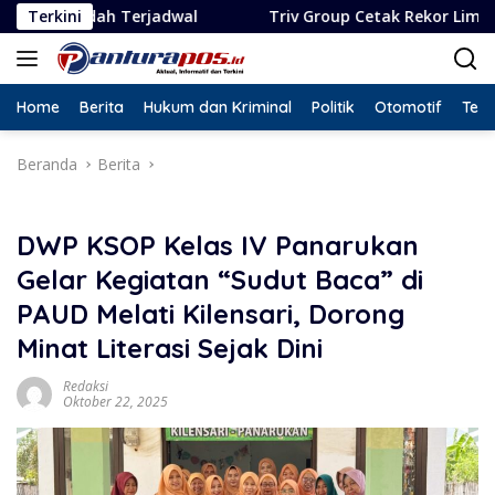
Langsung
dwal
Terkini
Triv Group Cetak Rekor Lima Penghargaan dalam 
ke
konten
Home
Berita
Hukum dan Kriminal
Politik
Otomotif
Tekn
Beranda
Berita
DWP KSOP Kelas IV Panarukan
Gelar Kegiatan “Sudut Baca” di
PAUD Melati Kilensari, Dorong
Minat Literasi Sejak Dini
Redaksi
Oktober 22, 2025