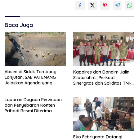
Baca Juga
Absen di Sidak Tambang
Kapolres dan Dandim Jalin
Lanjutan, SAE PATENANG
Silaturahmi, Perkuat
Jelaskan Agenda yang
Sinergitas dan Soliditas TNI-
Sudah Terjadwal
Polri Jaga Situbondo
Laporan Dugaan Perzinaan
dan Penyebaran Konten
Pribadi Resmi Diterima
Polsek Panji, Kuasa Hukum
Minta Penanganan
Profesional
Eko Febriyanto Datangi