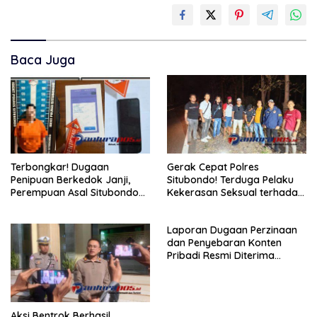
Baca Juga
Terbongkar! Dugaan
Gerak Cepat Polres
Penipuan Berkedok Janji,
Situbondo! Terduga Pelaku
Perempuan Asal Situbondo
Kekerasan Seksual terhadap
Resmi Jadi Tersangka dan
Remaja 14 Tahun Ditangkap
Ditahan Polisi
di Rumahnya
Laporan Dugaan Perzinaan
dan Penyebaran Konten
Pribadi Resmi Diterima
Polsek Panji, Kuasa Hukum
Minta Penanganan
Profesional
Aksi Bentrok Berhasil