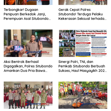
Terbongkar! Dugaan
Gerak Cepat Polres
Penipuan Berkedok Janji,
Situbondo! Terduga Pelaku
Perempuan Asal Situbondo
Kekerasan Seksual terhadap
Resmi Jadi Tersangka dan
Remaja 14 Tahun Ditangkap
Ditahan Polisi
di Rumahnya
Aksi Bentrok Berhasil
Sinergi Polri, TNI, dan
Digagalkan, Polres Situbondo
Pemkab Situbondo Berbuah
Amankan Dua Pria Bawa
Sukses, Haul Masyayikh 2026
Clurit Usai Dipicu Provokasi di
Berjalan Aman dengan
Media Sosia
Kehadiran Sekitar 100 Ribu
Jamaah