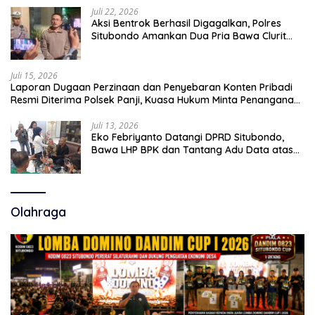
Juli 22, 2026
Aksi Bentrok Berhasil Digagalkan, Polres
Situbondo Amankan Dua Pria Bawa Clurit
Usai Dipicu Provokasi di Media Sosia
Juli 15, 2026
Laporan Dugaan Perzinaan dan Penyebaran Konten Pribadi
Resmi Diterima Polsek Panji, Kuasa Hukum Minta Penanganan
Profesional
Juli 13, 2026
Eko Febriyanto Datangi DPRD Situbondo,
Bawa LHP BPK dan Tantang Adu Data atas
Polemik Tiga RSUD
Olahraga