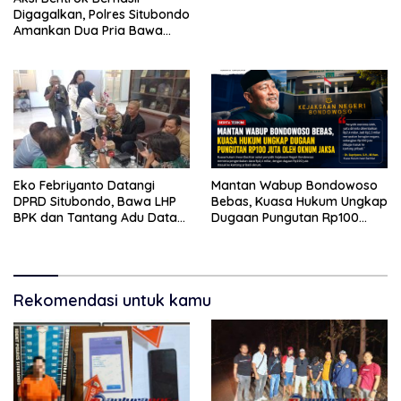
Digagalkan, Polres Situbondo
Amankan Dua Pria Bawa
Clurit Usai Dipicu Provokasi di
Media Sosia
Eko Febriyanto Datangi
Mantan Wabup Bondowoso
DPRD Situbondo, Bawa LHP
Bebas, Kuasa Hukum Ungkap
BPK dan Tantang Adu Data
Dugaan Pungutan Rp100
atas Polemik Tiga RSUD
Juta oleh Oknum Jaksa
Rekomendasi untuk kamu