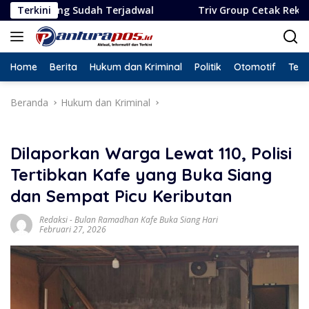
Langsung
udah Terjadwal
Terkini
Triv Group Cetak Rekor Lima Pengharg
ke
konten
Home
Berita
Hukum dan Kriminal
Politik
Otomotif
Tekn
Beranda
Hukum dan Kriminal
Dilaporkan Warga Lewat 110, Polisi
Tertibkan Kafe yang Buka Siang
dan Sempat Picu Keributan
Redaksi
-
Bulan Ramadhan Kafe Buka Siang Hari
Februari 27, 2026