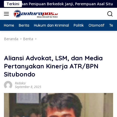
Langsung
puan Berkedok Janji, Perempuan Asal Situbondo Resmi Jadi Ter
Terkini
ke
konten
Home
Berita
Hukum dan Kriminal
Politik
Otomotif
Tekn
Beranda
Berita
Aliansi Advokat, LSM, dan Media
Pertanyakan Kinerja ATR/BPN
Situbondo
Redaksi
September 8, 2025