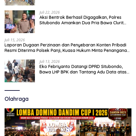
14 Tahun Ditangkap di Rumahnya
Juli 22, 2026
Aksi Bentrok Berhasil Digagalkan, Polres
Situbondo Amankan Dua Pria Bawa Clurit
Usai Dipicu Provokasi di Media Sosia
Juli 15, 2026
Laporan Dugaan Perzinaan dan Penyebaran Konten Pribadi
Resmi Diterima Polsek Panji, Kuasa Hukum Minta Penanganan
Profesional
Juli 13, 2026
Eko Febriyanto Datangi DPRD Situbondo,
Bawa LHP BPK dan Tantang Adu Data atas
Polemik Tiga RSUD
Olahraga