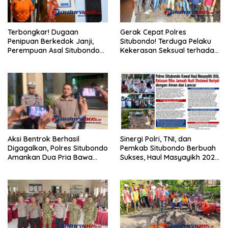
Terbongkar! Dugaan
Gerak Cepat Polres
Penipuan Berkedok Janji,
Situbondo! Terduga Pelaku
Perempuan Asal Situbondo
Kekerasan Seksual terhadap
Resmi Jadi Tersangka dan
Remaja 14 Tahun Ditangkap
Ditahan Polisi
di Rumahnya
Aksi Bentrok Berhasil
Sinergi Polri, TNI, dan
Digagalkan, Polres Situbondo
Pemkab Situbondo Berbuah
Amankan Dua Pria Bawa
Sukses, Haul Masyayikh 2026
Clurit Usai Dipicu Provokasi di
Berjalan Aman dengan
Media Sosia
Kehadiran Sekitar 100 Ribu
Jamaah