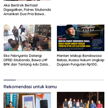
Aksi Bentrok Berhasil
Digagalkan, Polres Situbondo
Amankan Dua Pria Bawa
Clurit Usai Dipicu Provokasi di
Media Sosia
Eko Febriyanto Datangi
Mantan Wabup Bondowoso
DPRD Situbondo, Bawa LHP
Bebas, Kuasa Hukum Ungkap
BPK dan Tantang Adu Data
Dugaan Pungutan Rp100
atas Polemik Tiga RSUD
Juta oleh Oknum Jaksa
Rekomendasi untuk kamu