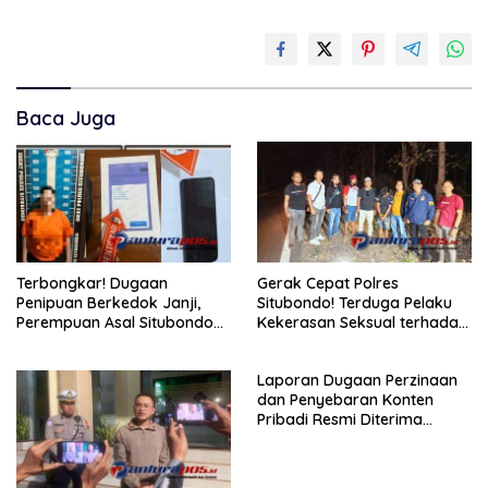
Baca Juga
Terbongkar! Dugaan
Gerak Cepat Polres
Penipuan Berkedok Janji,
Situbondo! Terduga Pelaku
Perempuan Asal Situbondo
Kekerasan Seksual terhadap
Resmi Jadi Tersangka dan
Remaja 14 Tahun Ditangkap
Ditahan Polisi
di Rumahnya
Laporan Dugaan Perzinaan
dan Penyebaran Konten
Pribadi Resmi Diterima
Polsek Panji, Kuasa Hukum
Minta Penanganan
Profesional