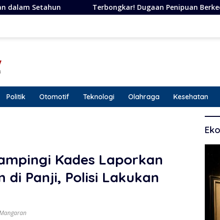
rbongkar! Dugaan Penipuan Berkedok Janji, Perempuan Asal Sit
Politik
Otomotif
Teknologi
Olahraga
Kesehatan
Eko
ampingi Kades Laporkan
i Panji, Polisi Lakukan
 Mangaran