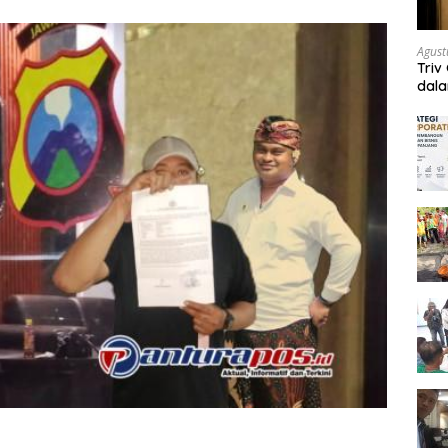
Agust
Triv
dal