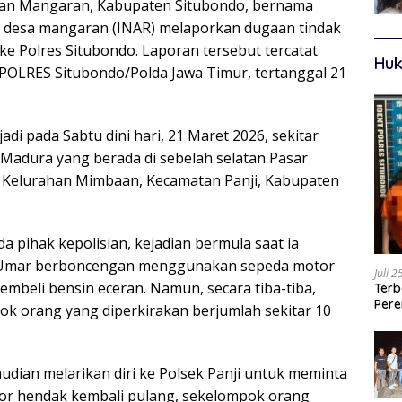
an Mangaran, Kabupaten Situbondo, bernama
a desa mangaran (INAR) melaporkan dugaan tindak
e Polres Situbondo. Laporan tersebut tercatat
Huk
OLRES Situbondo/Polda Jawa Timur, tertanggal 21
di pada Sabtu dini hari, 21 Maret 2026, sekitar
 Madura yang berada di sebelah selatan Pasar
o, Kelurahan Mimbaan, Kecamatan Panji, Kabupaten
 pihak kepolisian, kejadian bermula saat ia
i Umar berboncengan menggunakan sepeda motor
Juli 
membeli bensin eceran. Namun, secara tiba-tiba,
Terb
Pere
pok orang yang diperkirakan berjumlah sekitar 10
Ters
udian melarikan diri ke Polsek Panji untuk meminta
apor hendak kembali pulang, sekelompok orang