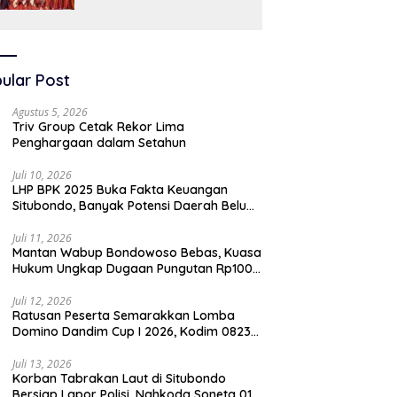
SAW
ular Post
Agustus 5, 2026
Triv Group Cetak Rekor Lima
Penghargaan dalam Setahun
Juli 10, 2026
LHP BPK 2025 Buka Fakta Keuangan
Situbondo, Banyak Potensi Daerah Belum
Terkelola Secara Optimal
Juli 11, 2026
Mantan Wabup Bondowoso Bebas, Kuasa
Hukum Ungkap Dugaan Pungutan Rp100
Juta oleh Oknum Jaksa
Juli 12, 2026
Ratusan Peserta Semarakkan Lomba
Domino Dandim Cup I 2026, Kodim 0823
Situbondo Pererat Silaturahmi dan
Dukung Penguatan Ekonomi Desa
Juli 13, 2026
Korban Tabrakan Laut di Situbondo
Bersiap Lapor Polisi, Nahkoda Soneta 01