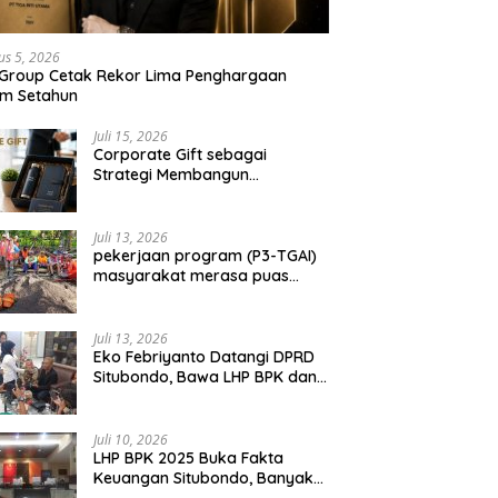
us 5, 2026
 Group Cetak Rekor Lima Penghargaan
am Setahun
Juli 15, 2026
Corporate Gift sebagai
Strategi Membangun
Hubungan Bisnis Jangka
Panjang
Juli 13, 2026
pekerjaan program (P3-TGAI)
masyarakat merasa puas
dengan hasil 50 persen
pekerjaan sementara.
Juli 13, 2026
Eko Febriyanto Datangi DPRD
Situbondo, Bawa LHP BPK dan
Tantang Adu Data atas
Polemik Tiga RSUD
Juli 10, 2026
LHP BPK 2025 Buka Fakta
Keuangan Situbondo, Banyak
Potensi Daerah Belum