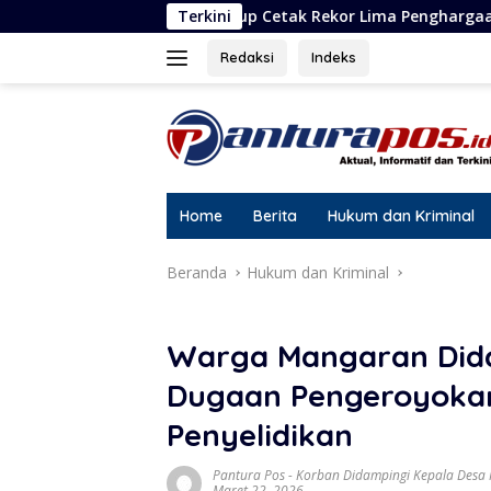
Langsung
Group Cetak Rekor Lima Penghargaan dalam Setahun
Terkini
Te
ke
konten
Redaksi
Indeks
Home
Berita
Hukum dan Kriminal
Beranda
Hukum dan Kriminal
Warga Mangaran Did
Dugaan Pengeroyokan d
Penyelidikan
Pantura Pos
-
Korban Didampingi Kepala Desa
Maret 22, 2026