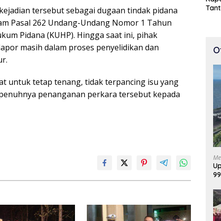
Tan
 kejadian tersebut sebagai dugaan tindak pidana
Cepa
lam Pasal 262 Undang-Undang Nomor 1 Tahun
100 
um Pidana (KUHP). Hingga saat ini, pihak
lapor masih dalam proses penyelidikan dan
O
r.
 untuk tetap tenang, tidak terpancing isu yang
penuhnya penanganan perkara tersebut kepada
Me
Up
99
Di