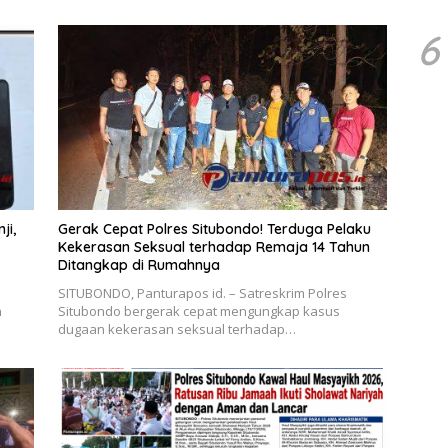
6
ji,
Gerak Cepat Polres Situbondo! Terduga Pelaku
Kekerasan Seksual terhadap Remaja 14 Tahun
Ditangkap di Rumahnya
SITUBONDO, Panturapos id. – Satreskrim Polres
n
Situbondo bergerak cepat mengungkap kasus
dugaan kekerasan seksual terhadap…