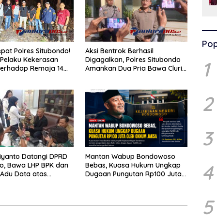
Pop
pat Polres Situbondo!
Aksi Bentrok Berhasil
Pelaku Kekerasan
Digagalkan, Polres Situbondo
1
terhadap Remaja 14
Amankan Dua Pria Bawa Clurit
itangkap di Rumahnya
Usai Dipicu Provokasi di Media
Sosia
2
3
iyanto Datangi DPRD
Mantan Wabup Bondowoso
4
o, Bawa LHP BPK dan
Bebas, Kuasa Hukum Ungkap
Adu Data atas
Dugaan Pungutan Rp100 Juta
Tiga RSUD
oleh Oknum Jaksa
5