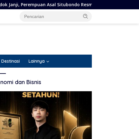
ubondo Resmi Jadi Tersangka dan Ditahan Polisi
Gerak
Destinasi
Lainnya
nomi dan Bisnis