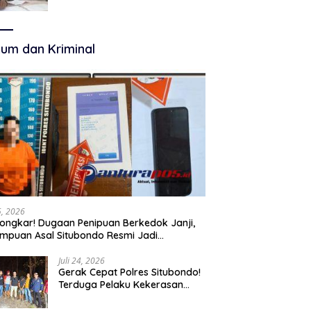
Terkelola Secara Optimal
um dan Kriminal
25, 2026
ongkar! Dugaan Penipuan Berkedok Janji,
mpuan Asal Situbondo Resmi Jadi
angka dan Ditahan Polisi
Juli 24, 2026
Gerak Cepat Polres Situbondo!
Terduga Pelaku Kekerasan
Seksual terhadap Remaja 14
Tahun Ditangkap di Rumahnya