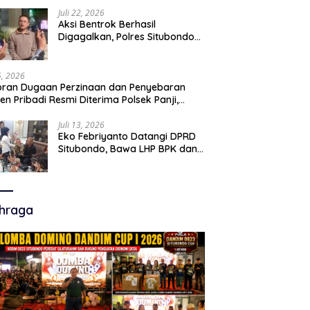
Juli 22, 2026
Aksi Bentrok Berhasil
Digagalkan, Polres Situbondo
Amankan Dua Pria Bawa Clurit
Usai Dipicu Provokasi di Media
Sosia
15, 2026
ran Dugaan Perzinaan dan Penyebaran
en Pribadi Resmi Diterima Polsek Panji,
a Hukum Minta Penanganan Profesional
Juli 13, 2026
Eko Febriyanto Datangi DPRD
Situbondo, Bawa LHP BPK dan
Tantang Adu Data atas
Polemik Tiga RSUD
hraga