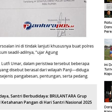
Rat
Dand
Pere
Eko
oalan ini di tindak lanjuti khususnya buat polres
ukum seadil-adilnya, “ujar Agung
 Lutfi Umar, dalam peristiwa tersebut beberapa
Ini 
ang disebut berasal dari wilayah Panji—diduga
Tur
Kapo
ejenis pangabesan, pentungan, serta pedang.
Cup 
Kel
Tah
rdaya, Santri Berbudidaya: BRULANTARA Grup
d Ketahanan Pangan di Hari Santri Nasional 2025
Dari
Kapo