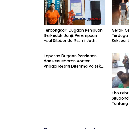
Terbongkar! Dugaan Penipuan
Gerak Ce
Berkedok Janji, Perempuan
Terduga 
Asal Situbondo Resmi Jadi
Seksual 
Tersangka dan Ditahan Polisi
Tahun D
Laporan Dugaan Perzinaan
dan Penyebaran Konten
Pribadi Resmi Diterima Polsek
Panji, Kuasa Hukum Minta
Penanganan Profesional
Eko Febr
Situbond
Tantang 
Polemik 