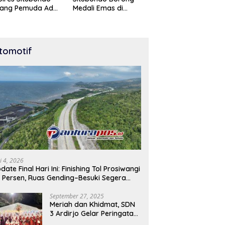
tang Pemuda Adu
Medali Emas di
t di Lomba Lari
Kejuaraan Karate Cup
Meter
Bondowoso 2025
tomotif
i 4, 2026
date Final Hari Ini: Finishing Tol Prosiwangi
 Persen, Ruas Gending–Besuki Segera
buka
September 27, 2025
Meriah dan Khidmat, SDN
3 Ardirjo Gelar Peringatan
Maulid Nabi Muhammad