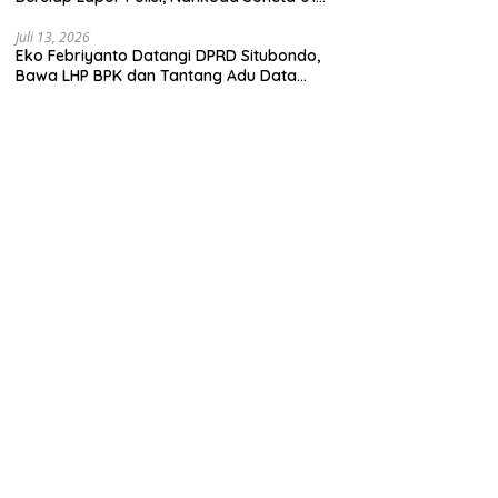
Disebut Tinggalkan Lokasi karena Kapal
Rusak
Juli 13, 2026
Eko Febriyanto Datangi DPRD Situbondo,
Bawa LHP BPK dan Tantang Adu Data
atas Polemik Tiga RSUD