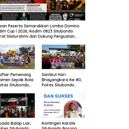
usan Peserta Semarakkan Lomba Domino
im Cup I 2026, Kodim 0823 Situbondo
rat Silaturahmi dan Dukung Penguatan
nomi Desa
Daftar Pemenang
Sambut Hari
namen Sepak Bola
Bhayangkara Ke-80,
lres Situbondo
Polres Situbondo
Tingkat SSB
Gelar Turnamen
ompok Umur 10
Sepak Bola Kapolres
un
Cup 2026
pada Balap Liar,
Kontingen Karate
lres Situbondo
Situbondo Borong