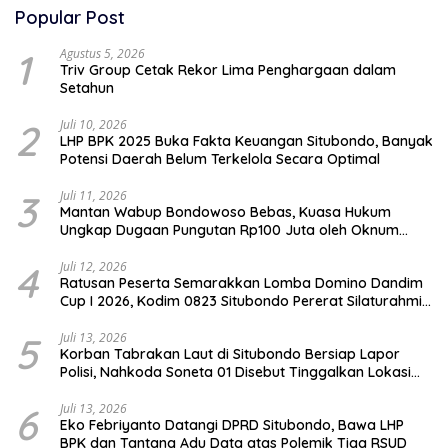
Popular Post
1
Agustus 5, 2026
Triv Group Cetak Rekor Lima Penghargaan dalam
Setahun
2
Juli 10, 2026
LHP BPK 2025 Buka Fakta Keuangan Situbondo, Banyak
Potensi Daerah Belum Terkelola Secara Optimal
3
Juli 11, 2026
Mantan Wabup Bondowoso Bebas, Kuasa Hukum
Ungkap Dugaan Pungutan Rp100 Juta oleh Oknum
Jaksa
4
Juli 12, 2026
Ratusan Peserta Semarakkan Lomba Domino Dandim
Cup I 2026, Kodim 0823 Situbondo Pererat Silaturahmi
dan Dukung Penguatan Ekonomi Desa
5
Juli 13, 2026
Korban Tabrakan Laut di Situbondo Bersiap Lapor
Polisi, Nahkoda Soneta 01 Disebut Tinggalkan Lokasi
karena Kapal Rusak
6
Juli 13, 2026
Eko Febriyanto Datangi DPRD Situbondo, Bawa LHP
BPK dan Tantang Adu Data atas Polemik Tiga RSUD