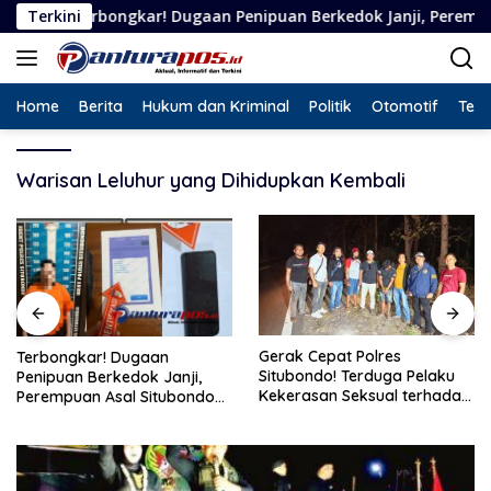
Langsung
bongkar! Dugaan Penipuan Berkedok Janji, Perempuan Asal Situ
Terkini
ke
konten
Home
Berita
Hukum dan Kriminal
Politik
Otomotif
Tekn
Warisan Leluhur yang Dihidupkan Kembali
Gerak Cepat Polres
Terbongkar! Dugaan
Situbondo! Terduga Pelaku
Penipuan Berkedok Janji,
Kekerasan Seksual terhadap
Perempuan Asal Situbondo
Remaja 14 Tahun Ditangkap
Resmi Jadi Tersangka dan
di Rumahnya
Ditahan Polisi