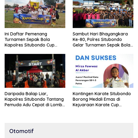
Ini Daftar Pemenang
Sambut Hari Bhayangkara
Turnamen Sepak Bola
Ke-80, Polres Situbondo
Kapolres Situbondo Cup
Gelar Turnamen Sepak Bola
Tingkat SSB Kelompok Umur
Kapolres Cup 2026
10 Tahun
Daripada Balap Liar,
Kontingen Karate Situbondo
Kapolres Situbondo Tantang
Borong Medali Emas di
Pemuda Adu Cepat di Lomba
Kejuaraan Karate Cup
Lari 100 Meter
Bondowoso 2025
Otomotif