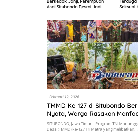
Terduga 
n dalam Setahun
Berkedok Janji, Perempuan
Seksual 
Asal Situbondo Resmi Jadi
Tahun D
Tersangka dan Ditahan Polisi
Februari 12, 2026
TMMD Ke-127 di Situbondo Be
Nyata, Warga Rasakan Manfa
Pembangunan Fisik dan Layana
SITUBONDO, Jawa Timur – Program TNI Manung
Desa (TMMD) ke-127 Tri Matra yang melibatkan…