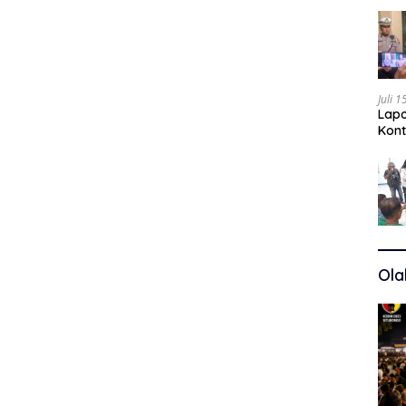
Juli 
Lapo
Kont
Kuas
Ola