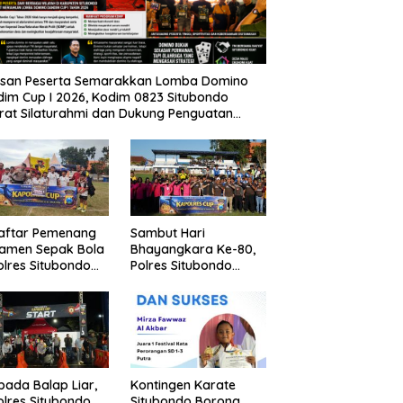
usan Peserta Semarakkan Lomba Domino
im Cup I 2026, Kodim 0823 Situbondo
rat Silaturahmi dan Dukung Penguatan
nomi Desa
Daftar Pemenang
Sambut Hari
namen Sepak Bola
Bhayangkara Ke-80,
lres Situbondo
Polres Situbondo
Tingkat SSB
Gelar Turnamen
ompok Umur 10
Sepak Bola Kapolres
un
Cup 2026
pada Balap Liar,
Kontingen Karate
lres Situbondo
Situbondo Borong