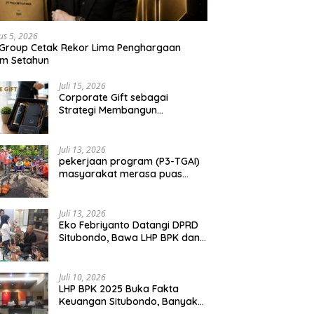
ondo Berbuah Sukses,
Silaturahmi, Perkuat Sinergitas
S
Masyayikh 2026 Berjalan
dan Soliditas TNI-Polri Jaga
H
 dengan Kehadiran
Situbondo
P
us 5, 2026
ar 100 Ribu Jamaah
 Group Cetak Rekor Lima Penghargaan
am Setahun
Juli 15, 2026
Corporate Gift sebagai
Strategi Membangun
Hubungan Bisnis Jangka
Panjang
Juli 13, 2026
pekerjaan program (P3-TGAI)
masyarakat merasa puas
dengan hasil 50 persen
pekerjaan sementara.
Juli 13, 2026
Eko Febriyanto Datangi DPRD
Situbondo, Bawa LHP BPK dan
Tantang Adu Data atas
Polemik Tiga RSUD
Juli 10, 2026
LHP BPK 2025 Buka Fakta
Keuangan Situbondo, Banyak
Potensi Daerah Belum