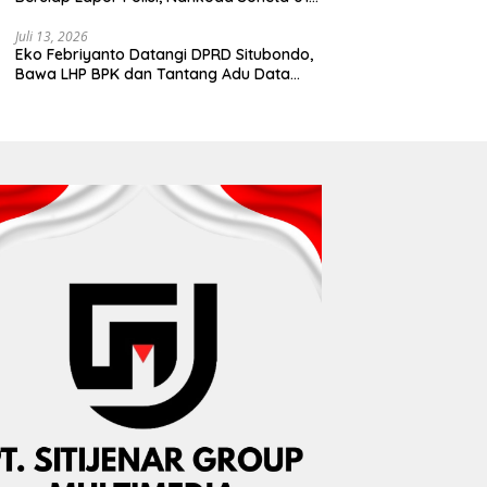
Disebut Tinggalkan Lokasi karena Kapal
Rusak
Juli 13, 2026
Eko Febriyanto Datangi DPRD Situbondo,
Bawa LHP BPK dan Tantang Adu Data
atas Polemik Tiga RSUD