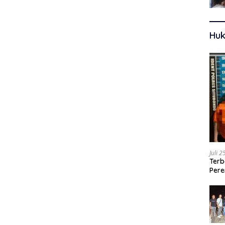
Huk
Juli 
Terb
Pere
Ters