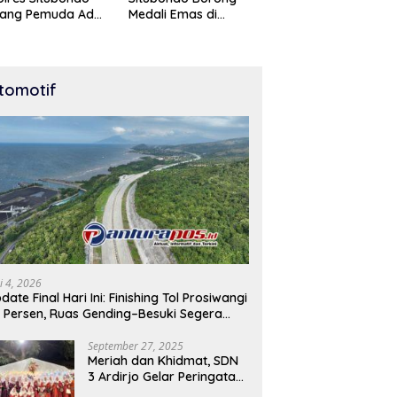
tang Pemuda Adu
Medali Emas di
t di Lomba Lari
Kejuaraan Karate Cup
Meter
Bondowoso 2025
tomotif
i 4, 2026
date Final Hari Ini: Finishing Tol Prosiwangi
 Persen, Ruas Gending–Besuki Segera
buka
September 27, 2025
Meriah dan Khidmat, SDN
3 Ardirjo Gelar Peringatan
Maulid Nabi Muhammad