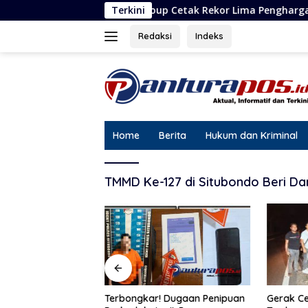
Langsung
Triv Group Cetak Rekor Lima Penghargaan dalam Setahun
Terkini
ke
konten
Redaksi
Indeks
Home
Berita
Hukum dan Kriminal
TMMD Ke-127 di Situbondo Beri D
Gerak Ce
Cetak Rekor Lima
Terbongkar! Dugaan Penipuan