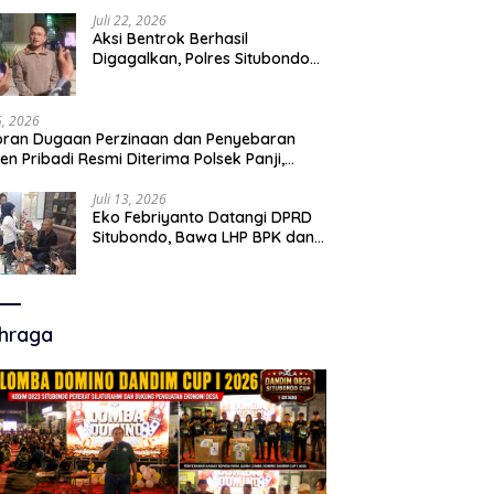
Juli 22, 2026
Aksi Bentrok Berhasil
Digagalkan, Polres Situbondo
Amankan Dua Pria Bawa Clurit
Usai Dipicu Provokasi di Media
Sosia
15, 2026
ran Dugaan Perzinaan dan Penyebaran
en Pribadi Resmi Diterima Polsek Panji,
a Hukum Minta Penanganan Profesional
Juli 13, 2026
Eko Febriyanto Datangi DPRD
Situbondo, Bawa LHP BPK dan
Tantang Adu Data atas
Polemik Tiga RSUD
hraga