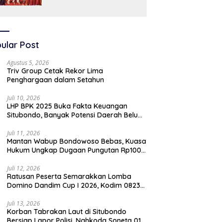
SAW
ular Post
Agustus 5, 2026
Triv Group Cetak Rekor Lima
Penghargaan dalam Setahun
Juli 10, 2026
LHP BPK 2025 Buka Fakta Keuangan
Situbondo, Banyak Potensi Daerah Belum
Terkelola Secara Optimal
Juli 11, 2026
Mantan Wabup Bondowoso Bebas, Kuasa
Hukum Ungkap Dugaan Pungutan Rp100
Juta oleh Oknum Jaksa
Juli 12, 2026
Ratusan Peserta Semarakkan Lomba
Domino Dandim Cup I 2026, Kodim 0823
Situbondo Pererat Silaturahmi dan
Dukung Penguatan Ekonomi Desa
Juli 13, 2026
Korban Tabrakan Laut di Situbondo
Bersiap Lapor Polisi, Nahkoda Soneta 01