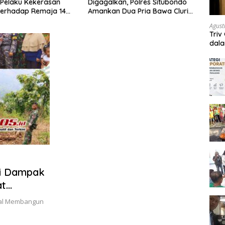
Pelaku Kekerasan
Digagalkan, Polres Situbondo
Situb
terhadap Remaja 14
Amankan Dua Pria Bawa Clurit
Haul 
itangkap di Rumahnya
Usai Dipicu Provokasi di Media
Aman
Agust
Sosia
Sekit
Triv
dal
ri Dampak
at
n Sosial
gal Membangun