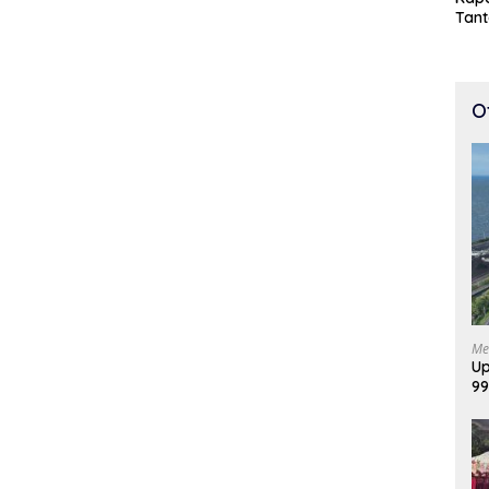
Tan
Cepa
100 
O
Me
Up
99
Di