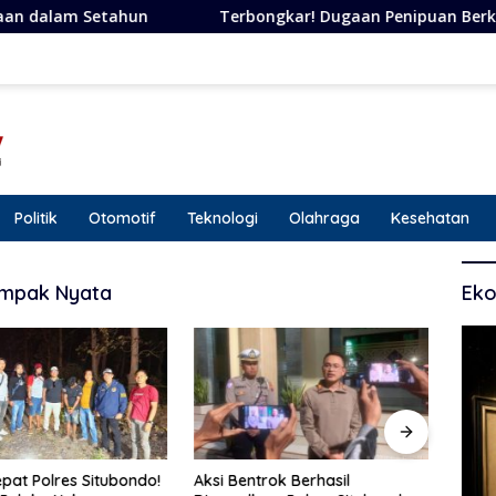
Terbongkar! Dugaan Penipuan Berkedok Janji, Perempua
Politik
Otomotif
Teknologi
Olahraga
Kesehatan
ampak Nyata
Eko
pat Polres Situbondo!
Aksi Bentrok Berhasil
Siner