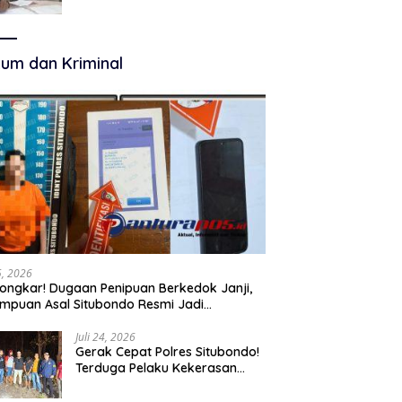
Terkelola Secara Optimal
um dan Kriminal
25, 2026
ongkar! Dugaan Penipuan Berkedok Janji,
mpuan Asal Situbondo Resmi Jadi
angka dan Ditahan Polisi
Juli 24, 2026
Gerak Cepat Polres Situbondo!
Terduga Pelaku Kekerasan
Seksual terhadap Remaja 14
Tahun Ditangkap di Rumahnya