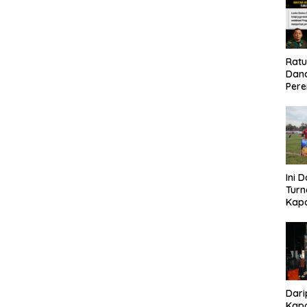
Rat
Dand
Pere
Eko
Ini 
Tur
Kapo
Cup 
Kel
Tah
Dari
Kapo