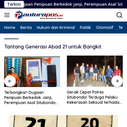
Langsung
an Penipuan Berkedok Janji, Perempuan Asal Situbondo Resmi J
Terkini
ke
konten
Home
Berita
Hukum dan Kriminal
Politik
Otomotif
Tekn
Tantang Generasi Abad 21 untuk Bangkit
Gerak Cepat Polres
Terbongkar! Dugaan
Situbondo! Terduga Pelaku
Penipuan Berkedok Janji,
Kekerasan Seksual terhadap
Perempuan Asal Situbondo
Remaja 14 Tahun Ditangkap
Resmi Jadi Tersangka dan
di Rumahnya
Ditahan Polisi