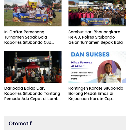
Ini Daftar Pemenang
Sambut Hari Bhayangkara
Turnamen Sepak Bola
Ke-80, Polres Situbondo
Kapolres Situbondo Cup
Gelar Turnamen Sepak Bola
Tingkat SSB Kelompok Umur
Kapolres Cup 2026
10 Tahun
Daripada Balap Liar,
Kontingen Karate Situbondo
Kapolres Situbondo Tantang
Borong Medali Emas di
Pemuda Adu Cepat di Lomba
Kejuaraan Karate Cup
Lari 100 Meter
Bondowoso 2025
Otomotif