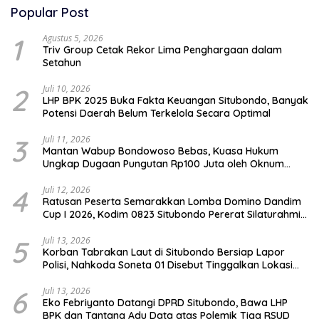
Popular Post
1
Agustus 5, 2026
Triv Group Cetak Rekor Lima Penghargaan dalam
Setahun
2
Juli 10, 2026
LHP BPK 2025 Buka Fakta Keuangan Situbondo, Banyak
Potensi Daerah Belum Terkelola Secara Optimal
3
Juli 11, 2026
Mantan Wabup Bondowoso Bebas, Kuasa Hukum
Ungkap Dugaan Pungutan Rp100 Juta oleh Oknum
Jaksa
4
Juli 12, 2026
Ratusan Peserta Semarakkan Lomba Domino Dandim
Cup I 2026, Kodim 0823 Situbondo Pererat Silaturahmi
dan Dukung Penguatan Ekonomi Desa
5
Juli 13, 2026
Korban Tabrakan Laut di Situbondo Bersiap Lapor
Polisi, Nahkoda Soneta 01 Disebut Tinggalkan Lokasi
karena Kapal Rusak
6
Juli 13, 2026
Eko Febriyanto Datangi DPRD Situbondo, Bawa LHP
BPK dan Tantang Adu Data atas Polemik Tiga RSUD