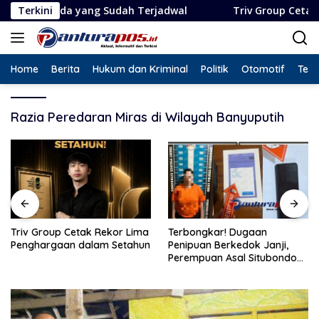
Langsung
da yang Sudah Terjadwal
Terkini
Triv Group Cetak Rekor Lim
ke
konten
Home
Berita
Hukum dan Kriminal
Politik
Otomotif
Tekn
Razia Peredaran Miras di Wilayah Banyuputih
Triv Group Cetak Rekor Lima
Terbongkar! Dugaan
Penghargaan dalam Setahun
Penipuan Berkedok Janji,
Perempuan Asal Situbondo
Resmi Jadi Tersangka dan
Ditahan Polisi