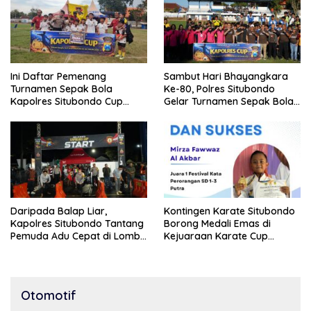
Ini Daftar Pemenang
Sambut Hari Bhayangkara
Turnamen Sepak Bola
Ke-80, Polres Situbondo
Kapolres Situbondo Cup
Gelar Turnamen Sepak Bola
Tingkat SSB Kelompok Umur
Kapolres Cup 2026
10 Tahun
Daripada Balap Liar,
Kontingen Karate Situbondo
Kapolres Situbondo Tantang
Borong Medali Emas di
Pemuda Adu Cepat di Lomba
Kejuaraan Karate Cup
Lari 100 Meter
Bondowoso 2025
Otomotif