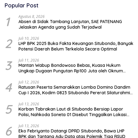
Popular Post
1
Agustus 8, 2026
Absen di Sidak Tambang Lanjutan, SAE PATENANG
Jelaskan Agenda yang Sudah Terjadwal
2
Juli 10, 2026
LHP BPK 2025 Buka Fakta Keuangan Situbondo, Banyak
Potensi Daerah Belum Terkelola Secara Optimal
3
Juli 11, 2026
Mantan Wabup Bondowoso Bebas, Kuasa Hukum
Ungkap Dugaan Pungutan Rp100 Juta oleh Oknum
Jaksa
4
Juli 12, 2026
Ratusan Peserta Semarakkan Lomba Domino Dandim
Cup I 2026, Kodim 0823 Situbondo Pererat Silaturahmi
dan Dukung Penguatan Ekonomi Desa
5
Juli 13, 2026
Korban Tabrakan Laut di Situbondo Bersiap Lapor
Polisi, Nahkoda Soneta 01 Disebut Tinggalkan Lokasi
karena Kapal Rusak
6
Juli 13, 2026
Eko Febriyanto Datangi DPRD Situbondo, Bawa LHP
BPK dan Tantang Adu Data atas Polemik Tiga RSUD