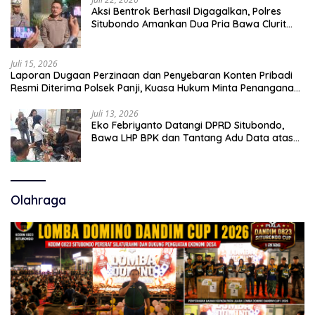
Aksi Bentrok Berhasil Digagalkan, Polres
Situbondo Amankan Dua Pria Bawa Clurit
Usai Dipicu Provokasi di Media Sosia
Juli 15, 2026
Laporan Dugaan Perzinaan dan Penyebaran Konten Pribadi
Resmi Diterima Polsek Panji, Kuasa Hukum Minta Penanganan
Profesional
Juli 13, 2026
Eko Febriyanto Datangi DPRD Situbondo,
Bawa LHP BPK dan Tantang Adu Data atas
Polemik Tiga RSUD
Olahraga