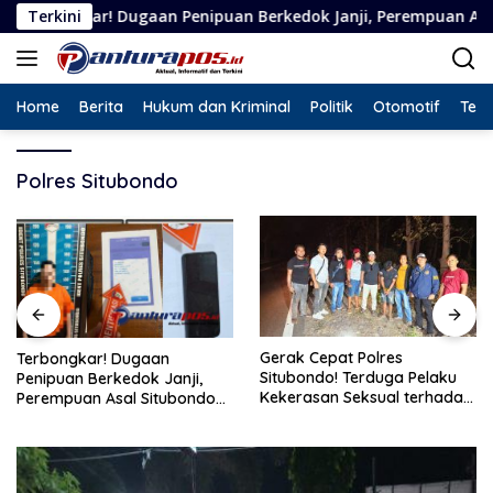
Langsung
 Dugaan Penipuan Berkedok Janji, Perempuan Asal Situbondo Re
Terkini
ke
konten
Home
Berita
Hukum dan Kriminal
Politik
Otomotif
Tekn
Polres Situbondo
Gerak Cepat Polres
Terbongkar! Dugaan
Situbondo! Terduga Pelaku
Penipuan Berkedok Janji,
Kekerasan Seksual terhadap
Perempuan Asal Situbondo
Remaja 14 Tahun Ditangkap
Resmi Jadi Tersangka dan
di Rumahnya
Ditahan Polisi