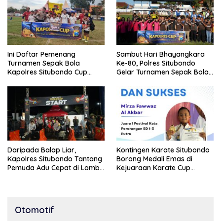
Ini Daftar Pemenang
Sambut Hari Bhayangkara
Turnamen Sepak Bola
Ke-80, Polres Situbondo
Kapolres Situbondo Cup
Gelar Turnamen Sepak Bola
Tingkat SSB Kelompok Umur
Kapolres Cup 2026
10 Tahun
Daripada Balap Liar,
Kontingen Karate Situbondo
Kapolres Situbondo Tantang
Borong Medali Emas di
Pemuda Adu Cepat di Lomba
Kejuaraan Karate Cup
Lari 100 Meter
Bondowoso 2025
Otomotif