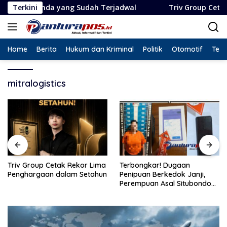
Langsung
da yang Sudah Terjadwal
Terkini
Triv Group Cetak Rekor Lim
ke
konten
Home
Berita
Hukum dan Kriminal
Politik
Otomotif
Tekn
mitralogistics
Triv Group Cetak Rekor Lima
Terbongkar! Dugaan
Penghargaan dalam Setahun
Penipuan Berkedok Janji,
Perempuan Asal Situbondo
Resmi Jadi Tersangka dan
Ditahan Polisi