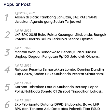
Popular Post
1
Agustus 8, 2026
Absen di Sidak Tambang Lanjutan, SAE PATENANG
Jelaskan Agenda yang Sudah Terjadwal
2
Juli 10, 2026
LHP BPK 2025 Buka Fakta Keuangan Situbondo, Banyak
Potensi Daerah Belum Terkelola Secara Optimal
3
Juli 11, 2026
Mantan Wabup Bondowoso Bebas, Kuasa Hukum
Ungkap Dugaan Pungutan Rp100 Juta oleh Oknum
Jaksa
4
Juli 12, 2026
Ratusan Peserta Semarakkan Lomba Domino Dandim
Cup I 2026, Kodim 0823 Situbondo Pererat Silaturahmi
dan Dukung Penguatan Ekonomi Desa
5
Juli 13, 2026
Korban Tabrakan Laut di Situbondo Bersiap Lapor
Polisi, Nahkoda Soneta 01 Disebut Tinggalkan Lokasi
karena Kapal Rusak
6
Juli 13, 2026
Eko Febriyanto Datangi DPRD Situbondo, Bawa LHP
BPK dan Tantang Adu Data atas Polemik Tiga RSUD