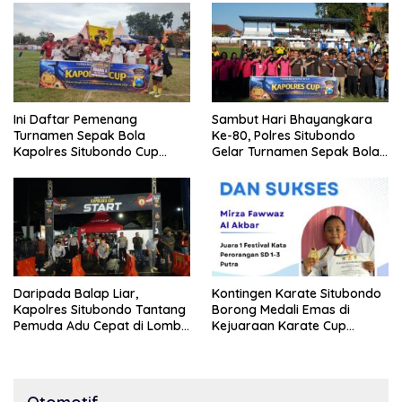
Ini Daftar Pemenang
Sambut Hari Bhayangkara
Turnamen Sepak Bola
Ke-80, Polres Situbondo
Kapolres Situbondo Cup
Gelar Turnamen Sepak Bola
Tingkat SSB Kelompok Umur
Kapolres Cup 2026
10 Tahun
Daripada Balap Liar,
Kontingen Karate Situbondo
Kapolres Situbondo Tantang
Borong Medali Emas di
Pemuda Adu Cepat di Lomba
Kejuaraan Karate Cup
Lari 100 Meter
Bondowoso 2025