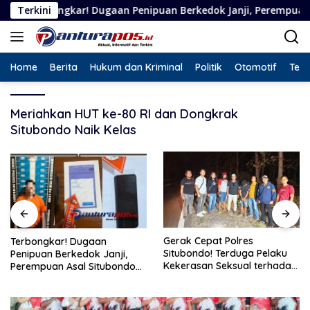
Langsung
gkar! Dugaan Penipuan Berkedok Janji, Perempuan Asal Situbond
Terkini
ke
konten
Home
Berita
Hukum dan Kriminal
Politik
Otomotif
Tekn
Meriahkan HUT ke-80 RI dan Dongkrak
Situbondo Naik Kelas
Gerak Cepat Polres
Terbongkar! Dugaan
Situbondo! Terduga Pelaku
Penipuan Berkedok Janji,
Kekerasan Seksual terhadap
Perempuan Asal Situbondo
Remaja 14 Tahun Ditangkap
Resmi Jadi Tersangka dan
di Rumahnya
Ditahan Polisi