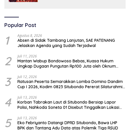
Popular Post
1
Agustus 8, 2026
Absen di Sidak Tambang Lanjutan, SAE PATENANG
Jelaskan Agenda yang Sudah Terjadwal
2
Juli 11, 2026
Mantan Wabup Bondowoso Bebas, Kuasa Hukum
Ungkap Dugaan Pungutan Rp100 Juta oleh Oknum
Jaksa
3
Juli 12, 2026
Ratusan Peserta Semarakkan Lomba Domino Dandim
Cup I 2026, Kodim 0823 Situbondo Pererat Silaturahmi
dan Dukung Penguatan Ekonomi Desa
4
Juli 13, 2026
Korban Tabrakan Laut di Situbondo Bersiap Lapor
Polisi, Nahkoda Soneta 01 Disebut Tinggalkan Lokasi
karena Kapal Rusak
5
Juli 13, 2026
Eko Febriyanto Datangi DPRD Situbondo, Bawa LHP
BPK dan Tantang Adu Data atas Polemik Tiga RSUD