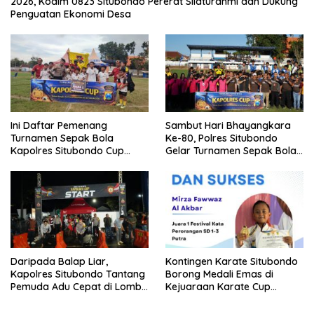
2026, Kodim 0823 Situbondo Pererat Silaturahmi dan Dukung
Penguatan Ekonomi Desa
Ini Daftar Pemenang
Sambut Hari Bhayangkara
Turnamen Sepak Bola
Ke-80, Polres Situbondo
Kapolres Situbondo Cup
Gelar Turnamen Sepak Bola
Tingkat SSB Kelompok Umur
Kapolres Cup 2026
10 Tahun
Daripada Balap Liar,
Kontingen Karate Situbondo
Kapolres Situbondo Tantang
Borong Medali Emas di
Pemuda Adu Cepat di Lomba
Kejuaraan Karate Cup
Lari 100 Meter
Bondowoso 2025