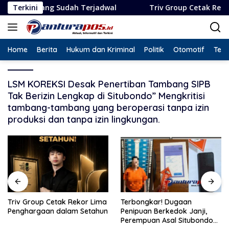
Langsung
ng Sudah Terjadwal
Terkini
Triv Group Cetak Rekor Lima Peng
ke
konten
Home
Berita
Hukum dan Kriminal
Politik
Otomotif
Tekn
LSM KOREKSI Desak Penertiban Tambang SIPB
Tak Berizin Lengkap di Situbondo” Mengkritisi
tambang-tambang yang beroperasi tanpa izin
produksi dan tanpa izin lingkungan.
Triv Group Cetak Rekor Lima
Terbongkar! Dugaan
Penghargaan dalam Setahun
Penipuan Berkedok Janji,
Perempuan Asal Situbondo