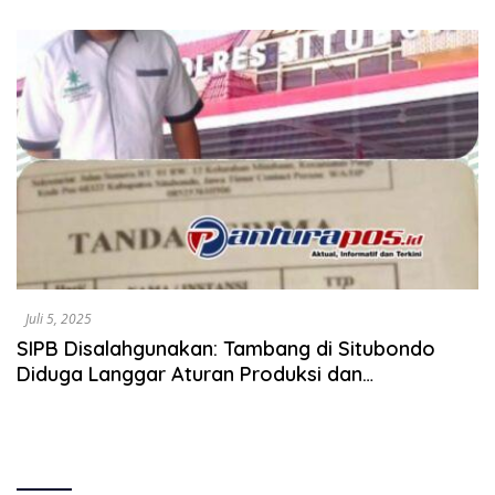
Resmi Jadi Tersangka dan
Ditahan Polisi
Juli 5, 2025
SIPB Disalahgunakan: Tambang di Situbondo
Diduga Langgar Aturan Produksi dan
Lingkungan” Menyoroti penyalahgunaan izin SIPB
yang seharusnya hanya untuk pengambilan
batuan, bukan produksi.