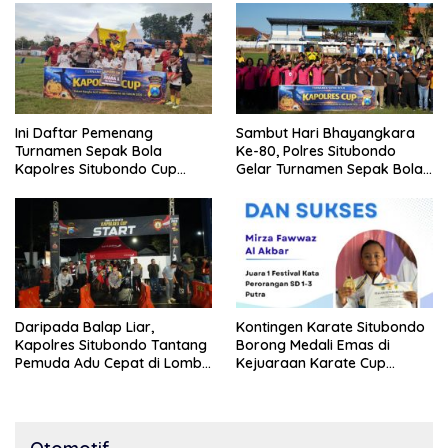
Ini Daftar Pemenang
Sambut Hari Bhayangkara
Turnamen Sepak Bola
Ke-80, Polres Situbondo
Kapolres Situbondo Cup
Gelar Turnamen Sepak Bola
Tingkat SSB Kelompok Umur
Kapolres Cup 2026
10 Tahun
Daripada Balap Liar,
Kontingen Karate Situbondo
Kapolres Situbondo Tantang
Borong Medali Emas di
Pemuda Adu Cepat di Lomba
Kejuaraan Karate Cup
Lari 100 Meter
Bondowoso 2025