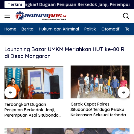
Langsung
kar! Dugaan Penipuan Berkedok Janji, Perempuan Asal Situbond
Terkini
ke
konten
Home
Berita
Hukum dan Kriminal
Politik
Otomotif
Tekn
Launching Bazar UMKM Meriahkan HUT ke-80 RI
di Desa Mangaran
Gerak Cepat Polres
Terbongkar! Dugaan
Situbondo! Terduga Pelaku
Penipuan Berkedok Janji,
Kekerasan Seksual terhadap
Perempuan Asal Situbondo
Remaja 14 Tahun Ditangkap
Resmi Jadi Tersangka dan
di Rumahnya
Ditahan Polisi