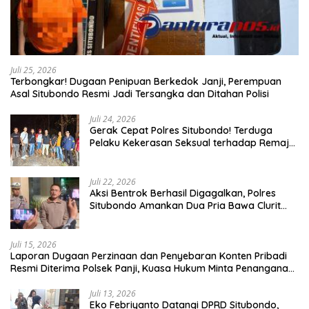
Juli 25, 2026
Terbongkar! Dugaan Penipuan Berkedok Janji, Perempuan
Asal Situbondo Resmi Jadi Tersangka dan Ditahan Polisi
Juli 24, 2026
Gerak Cepat Polres Situbondo! Terduga
Pelaku Kekerasan Seksual terhadap Remaja
14 Tahun Ditangkap di Rumahnya
Juli 22, 2026
Aksi Bentrok Berhasil Digagalkan, Polres
Situbondo Amankan Dua Pria Bawa Clurit
Usai Dipicu Provokasi di Media Sosia
Juli 15, 2026
Laporan Dugaan Perzinaan dan Penyebaran Konten Pribadi
Resmi Diterima Polsek Panji, Kuasa Hukum Minta Penanganan
Profesional
Juli 13, 2026
Eko Febriyanto Datangi DPRD Situbondo,