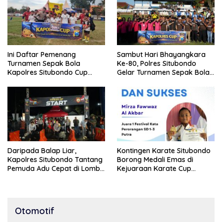
Ini Daftar Pemenang
Sambut Hari Bhayangkara
Turnamen Sepak Bola
Ke-80, Polres Situbondo
Kapolres Situbondo Cup
Gelar Turnamen Sepak Bola
Tingkat SSB Kelompok Umur
Kapolres Cup 2026
10 Tahun
Daripada Balap Liar,
Kontingen Karate Situbondo
Kapolres Situbondo Tantang
Borong Medali Emas di
Pemuda Adu Cepat di Lomba
Kejuaraan Karate Cup
Lari 100 Meter
Bondowoso 2025
Otomotif