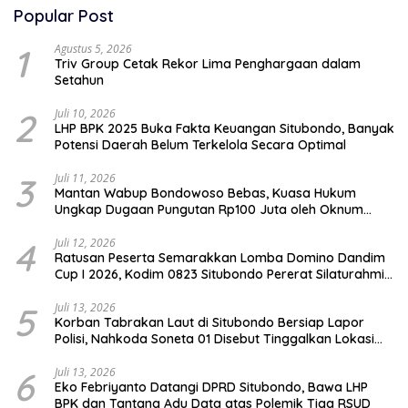
Popular Post
1
Agustus 5, 2026
Triv Group Cetak Rekor Lima Penghargaan dalam
Setahun
2
Juli 10, 2026
LHP BPK 2025 Buka Fakta Keuangan Situbondo, Banyak
Potensi Daerah Belum Terkelola Secara Optimal
3
Juli 11, 2026
Mantan Wabup Bondowoso Bebas, Kuasa Hukum
Ungkap Dugaan Pungutan Rp100 Juta oleh Oknum
Jaksa
4
Juli 12, 2026
Ratusan Peserta Semarakkan Lomba Domino Dandim
Cup I 2026, Kodim 0823 Situbondo Pererat Silaturahmi
dan Dukung Penguatan Ekonomi Desa
5
Juli 13, 2026
Korban Tabrakan Laut di Situbondo Bersiap Lapor
Polisi, Nahkoda Soneta 01 Disebut Tinggalkan Lokasi
karena Kapal Rusak
6
Juli 13, 2026
Eko Febriyanto Datangi DPRD Situbondo, Bawa LHP
BPK dan Tantang Adu Data atas Polemik Tiga RSUD