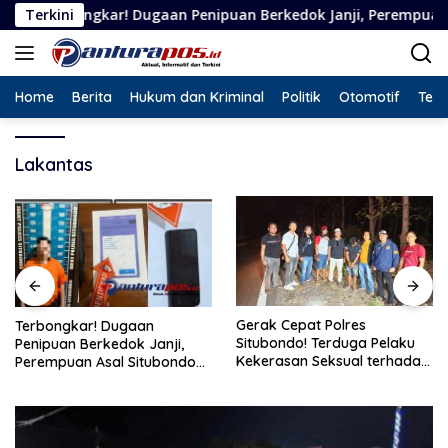
Langsung
ngkar! Dugaan Penipuan Berkedok Janji, Perempuan Asal Situbo
Terkini
ke
konten
Home
Berita
Hukum dan Kriminal
Politik
Otomotif
Tekn
Lakantas
Gerak Cepat Polres
Terbongkar! Dugaan
Situbondo! Terduga Pelaku
Penipuan Berkedok Janji,
Kekerasan Seksual terhadap
Perempuan Asal Situbondo
Remaja 14 Tahun Ditangkap
Resmi Jadi Tersangka dan
di Rumahnya
Ditahan Polisi