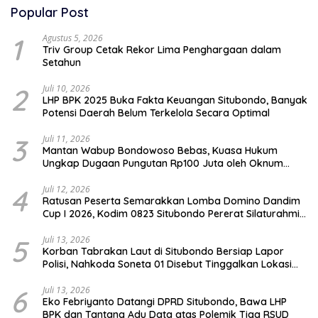
Popular Post
1
Agustus 5, 2026
Triv Group Cetak Rekor Lima Penghargaan dalam
Setahun
2
Juli 10, 2026
LHP BPK 2025 Buka Fakta Keuangan Situbondo, Banyak
Potensi Daerah Belum Terkelola Secara Optimal
3
Juli 11, 2026
Mantan Wabup Bondowoso Bebas, Kuasa Hukum
Ungkap Dugaan Pungutan Rp100 Juta oleh Oknum
Jaksa
4
Juli 12, 2026
Ratusan Peserta Semarakkan Lomba Domino Dandim
Cup I 2026, Kodim 0823 Situbondo Pererat Silaturahmi
dan Dukung Penguatan Ekonomi Desa
5
Juli 13, 2026
Korban Tabrakan Laut di Situbondo Bersiap Lapor
Polisi, Nahkoda Soneta 01 Disebut Tinggalkan Lokasi
karena Kapal Rusak
6
Juli 13, 2026
Eko Febriyanto Datangi DPRD Situbondo, Bawa LHP
BPK dan Tantang Adu Data atas Polemik Tiga RSUD