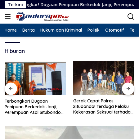
Langsung
ar! Dugaan Penipuan Berkedok Janji, Perempuan Asal Situbondo
Terkini
ke
konten
Home
Berita
Hukum dan Kriminal
Politik
Otomotif
Tekn
Hiburan
Gerak Cepat Polres
Terbongkar! Dugaan
Situbondo! Terduga Pelaku
Penipuan Berkedok Janji,
Kekerasan Seksual terhadap
Perempuan Asal Situbondo
Remaja 14 Tahun Ditangkap
Resmi Jadi Tersangka dan
di Rumahnya
Ditahan Polisi