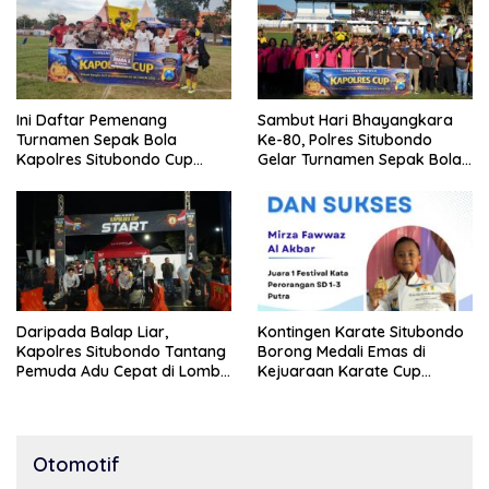
Ini Daftar Pemenang
Sambut Hari Bhayangkara
Turnamen Sepak Bola
Ke-80, Polres Situbondo
Kapolres Situbondo Cup
Gelar Turnamen Sepak Bola
Tingkat SSB Kelompok Umur
Kapolres Cup 2026
10 Tahun
Daripada Balap Liar,
Kontingen Karate Situbondo
Kapolres Situbondo Tantang
Borong Medali Emas di
Pemuda Adu Cepat di Lomba
Kejuaraan Karate Cup
Lari 100 Meter
Bondowoso 2025
Otomotif