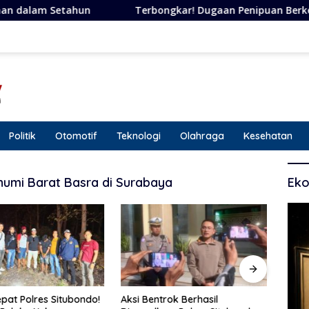
Terbongkar! Dugaan Penipuan Berkedok Janji, Perempua
Politik
Otomotif
Teknologi
Olahraga
Kesehatan
humi Barat Basra di Surabaya
Eko
pat Polres Situbondo!
Aksi Bentrok Berhasil
Siner