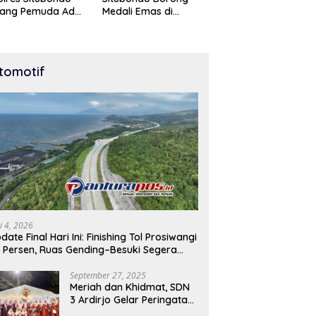
tang Pemuda Adu
Medali Emas di
t di Lomba Lari
Kejuaraan Karate Cup
Meter
Bondowoso 2025
tomotif
i 4, 2026
date Final Hari Ini: Finishing Tol Prosiwangi
 Persen, Ruas Gending–Besuki Segera
buka
September 27, 2025
Meriah dan Khidmat, SDN
3 Ardirjo Gelar Peringatan
Maulid Nabi Muhammad