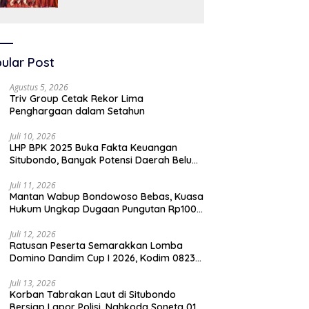
SAW
ular Post
Agustus 5, 2026
Triv Group Cetak Rekor Lima
Penghargaan dalam Setahun
Juli 10, 2026
LHP BPK 2025 Buka Fakta Keuangan
Situbondo, Banyak Potensi Daerah Belum
Terkelola Secara Optimal
Juli 11, 2026
Mantan Wabup Bondowoso Bebas, Kuasa
Hukum Ungkap Dugaan Pungutan Rp100
Juta oleh Oknum Jaksa
Juli 12, 2026
Ratusan Peserta Semarakkan Lomba
Domino Dandim Cup I 2026, Kodim 0823
Situbondo Pererat Silaturahmi dan
Dukung Penguatan Ekonomi Desa
Juli 13, 2026
Korban Tabrakan Laut di Situbondo
Bersiap Lapor Polisi, Nahkoda Soneta 01