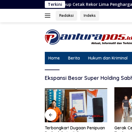
Langsung
Triv Group Cetak Rekor Lima Penghargaan dalam Setahun
Terkini
ke
konten
Redaksi
Indeks
Home
Berita
Hukum dan Kriminal
Ekspansi Besar Super Holding Sab
Gerak Ce
Cetak Rekor Lima
Terbongkar! Dugaan Penipuan