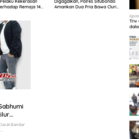
Pelaku Kekerasan
Digagalkan, Polres Situbondo
Situb
terhadap Remaja 14
Amankan Dua Pria Bawa Clurit
Haul 
itangkap di Rumahnya
Usai Dipicu Provokasi di Media
Aman
Agust
Sosia
Sekit
Triv
dal
 Sabhumi
ilur
san
Darat Bandar
a…