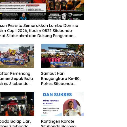
usan Peserta Semarakkan Lomba Domino
im Cup I 2026, Kodim 0823 Situbondo
rat Silaturahmi dan Dukung Penguatan
nomi Desa
Daftar Pemenang
Sambut Hari
namen Sepak Bola
Bhayangkara Ke-80,
lres Situbondo
Polres Situbondo
Tingkat SSB
Gelar Turnamen
ompok Umur 10
Sepak Bola Kapolres
un
Cup 2026
pada Balap Liar,
Kontingen Karate
lres Situbondo
Situbondo Borong