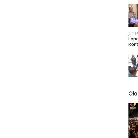
Juli 
Lapo
Kont
Kuas
Ola