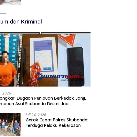
Terkelola Secara Optimal
um dan Kriminal
25, 2026
ongkar! Dugaan Penipuan Berkedok Janji,
mpuan Asal Situbondo Resmi Jadi
angka dan Ditahan Polisi
Juli 24, 2026
Gerak Cepat Polres Situbondo!
Terduga Pelaku Kekerasan
Seksual terhadap Remaja 14
Tahun Ditangkap di Rumahnya