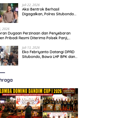
Juli 22, 2026
Aksi Bentrok Berhasil
Digagalkan, Polres Situbondo
Amankan Dua Pria Bawa Clurit
Usai Dipicu Provokasi di Media
Sosia
15, 2026
ran Dugaan Perzinaan dan Penyebaran
en Pribadi Resmi Diterima Polsek Panji,
a Hukum Minta Penanganan Profesional
Juli 13, 2026
Eko Febriyanto Datangi DPRD
Situbondo, Bawa LHP BPK dan
Tantang Adu Data atas
Polemik Tiga RSUD
hraga