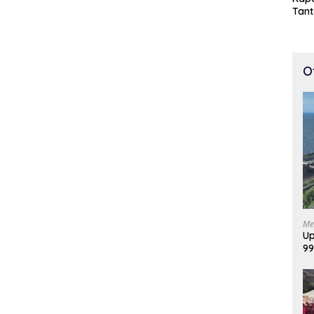
Tan
Cepa
100 
O
Me
Up
99
Di