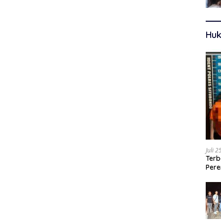
Huk
Juli 
Terb
Pere
Ters