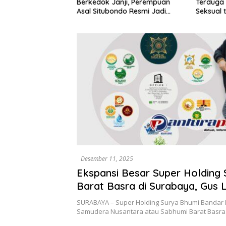
Terduga 
n dalam Setahun
Berkedok Janji, Perempuan
Seksual 
Asal Situbondo Resmi Jadi
Tahun D
Tersangka dan Ditahan Polisi
Desember 11, 2025
Ekspansi Besar Super Holding
Barat Basra di Surabaya, Gus L
Resmikan Tiga Kantor di Kawa
SURABAYA – Super Holding Surya Bhumi Bandar 
Strategis
Samudera Nusantara atau Sabhumi Barat Basr