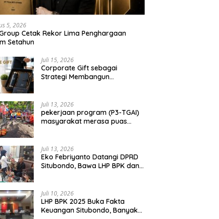
ondo Berbuah Sukses,
Silaturahmi, Perkuat Sinergitas
S
Masyayikh 2026 Berjalan
dan Soliditas TNI-Polri Jaga
H
 dengan Kehadiran
Situbondo
P
us 5, 2026
ar 100 Ribu Jamaah
 Group Cetak Rekor Lima Penghargaan
am Setahun
Juli 15, 2026
Corporate Gift sebagai
Strategi Membangun
Hubungan Bisnis Jangka
Panjang
Juli 13, 2026
pekerjaan program (P3-TGAI)
masyarakat merasa puas
dengan hasil 50 persen
pekerjaan sementara.
Juli 13, 2026
Eko Febriyanto Datangi DPRD
Situbondo, Bawa LHP BPK dan
Tantang Adu Data atas
Polemik Tiga RSUD
Juli 10, 2026
LHP BPK 2025 Buka Fakta
Keuangan Situbondo, Banyak
Potensi Daerah Belum