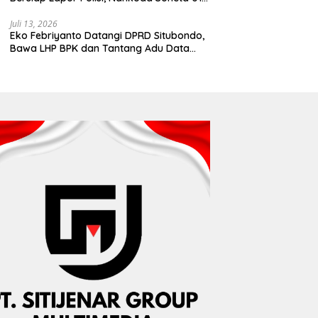
Disebut Tinggalkan Lokasi karena Kapal
Rusak
Juli 13, 2026
Eko Febriyanto Datangi DPRD Situbondo,
Bawa LHP BPK dan Tantang Adu Data
atas Polemik Tiga RSUD