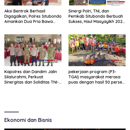
Aksi Bentrok Berhasil
Sinergi Polri, TNI, dan
Digagalkan, Polres Situbondo
Pemkab Situbondo Berbuah
Amankan Dua Pria Bawa
Sukses, Haul Masyayikh 2026
Clurit Usai Dipicu Provokasi di
Berjalan Aman dengan
Media Sosia
Kehadiran Sekitar 100 Ribu
Jamaah
Kapolres dan Dandim Jalin
pekerjaan program (P3-
Silaturahmi, Perkuat
TGAI) masyarakat merasa
Sinergitas dan Soliditas TNI-
puas dengan hasil 50 persen
Polri Jaga Situbondo
pekerjaan sementara.
Ekonomi dan Bisnis