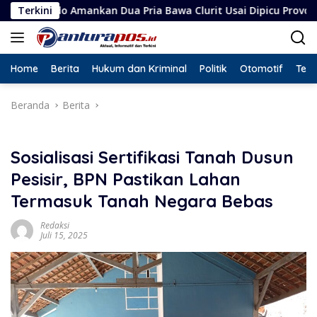
Langsung
nkan Dua Pria Bawa Clurit Usai Dipicu Provokasi di Media Sosia
Terkini
ke
konten
Home
Berita
Hukum dan Kriminal
Politik
Otomotif
Tekn
Beranda
Berita
Sosialisasi Sertifikasi Tanah Dusun
Pesisir, BPN Pastikan Lahan
Termasuk Tanah Negara Bebas
Redaksi
Juli 15, 2025