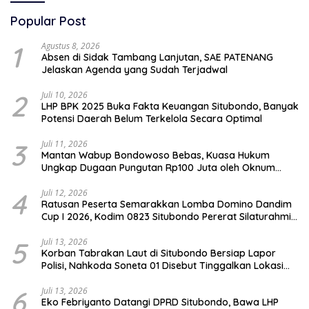
Popular Post
1
Agustus 8, 2026
Absen di Sidak Tambang Lanjutan, SAE PATENANG
Jelaskan Agenda yang Sudah Terjadwal
2
Juli 10, 2026
LHP BPK 2025 Buka Fakta Keuangan Situbondo, Banyak
Potensi Daerah Belum Terkelola Secara Optimal
3
Juli 11, 2026
Mantan Wabup Bondowoso Bebas, Kuasa Hukum
Ungkap Dugaan Pungutan Rp100 Juta oleh Oknum
Jaksa
4
Juli 12, 2026
Ratusan Peserta Semarakkan Lomba Domino Dandim
Cup I 2026, Kodim 0823 Situbondo Pererat Silaturahmi
dan Dukung Penguatan Ekonomi Desa
5
Juli 13, 2026
Korban Tabrakan Laut di Situbondo Bersiap Lapor
Polisi, Nahkoda Soneta 01 Disebut Tinggalkan Lokasi
karena Kapal Rusak
6
Juli 13, 2026
Eko Febriyanto Datangi DPRD Situbondo, Bawa LHP