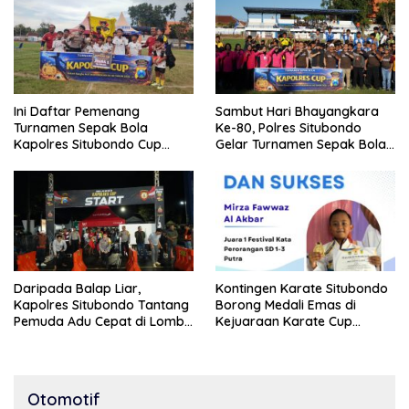
Ini Daftar Pemenang
Sambut Hari Bhayangkara
Turnamen Sepak Bola
Ke-80, Polres Situbondo
Kapolres Situbondo Cup
Gelar Turnamen Sepak Bola
Tingkat SSB Kelompok Umur
Kapolres Cup 2026
10 Tahun
Daripada Balap Liar,
Kontingen Karate Situbondo
Kapolres Situbondo Tantang
Borong Medali Emas di
Pemuda Adu Cepat di Lomba
Kejuaraan Karate Cup
Lari 100 Meter
Bondowoso 2025
Otomotif