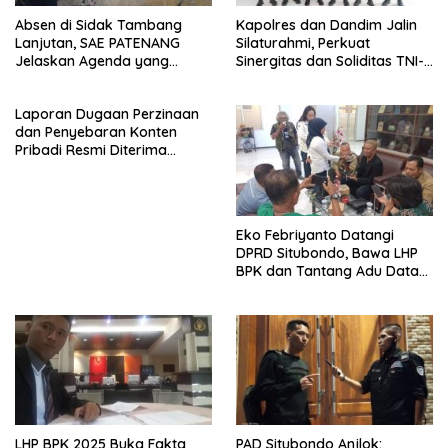
Absen di Sidak Tambang
Kapolres dan Dandim Jalin
Lanjutan, SAE PATENANG
Silaturahmi, Perkuat
Jelaskan Agenda yang
Sinergitas dan Soliditas TNI-
Sudah Terjadwal
Polri Jaga Situbondo
Laporan Dugaan Perzinaan
dan Penyebaran Konten
Pribadi Resmi Diterima
Polsek Panji, Kuasa Hukum
Minta Penanganan
Profesional
Eko Febriyanto Datangi
DPRD Situbondo, Bawa LHP
BPK dan Tantang Adu Data
atas Polemik Tiga RSUD
LHP BPK 2025 Buka Fakta
PAD Situbondo Anjlok: