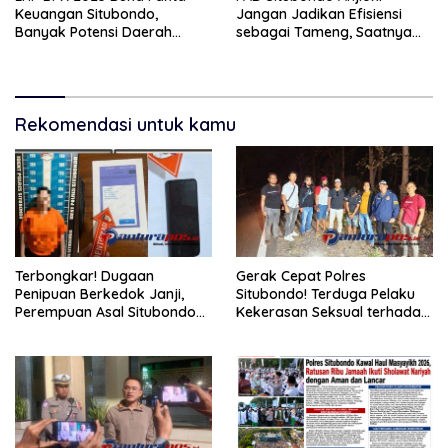
Keuangan Situbondo,
Jangan Jadikan Efisiensi
Banyak Potensi Daerah
sebagai Tameng, Saatnya
Belum Terkelola Secara
Membuka Fakta kepada
Optimal
Publik.
Rekomendasi untuk kamu
Terbongkar! Dugaan
Gerak Cepat Polres
Penipuan Berkedok Janji,
Situbondo! Terduga Pelaku
Perempuan Asal Situbondo
Kekerasan Seksual terhadap
Resmi Jadi Tersangka dan
Remaja 14 Tahun Ditangkap
Ditahan Polisi
di Rumahnya