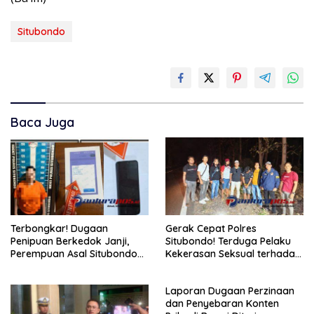
Situbondo
Baca Juga
Terbongkar! Dugaan
Gerak Cepat Polres
Penipuan Berkedok Janji,
Situbondo! Terduga Pelaku
Perempuan Asal Situbondo
Kekerasan Seksual terhadap
Resmi Jadi Tersangka dan
Remaja 14 Tahun Ditangkap
Ditahan Polisi
di Rumahnya
Laporan Dugaan Perzinaan
dan Penyebaran Konten