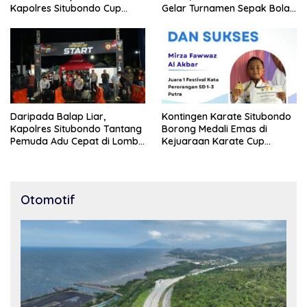
Kapolres Situbondo Cup
Gelar Turnamen Sepak Bola
Tingkat SSB Kelompok Umur
Kapolres Cup 2026
10 Tahun
Daripada Balap Liar,
Kontingen Karate Situbondo
Kapolres Situbondo Tantang
Borong Medali Emas di
Pemuda Adu Cepat di Lomba
Kejuaraan Karate Cup
Lari 100 Meter
Bondowoso 2025
Otomotif