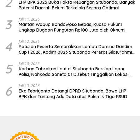
2
LHP BPK 2025 Buka Fakta Keuangan Situbondo, Banyak
Potensi Daerah Belum Terkelola Secara Optimal
3
Juli 11, 2026
Mantan Wabup Bondowoso Bebas, Kuasa Hukum
Ungkap Dugaan Pungutan Rp100 Juta oleh Oknum
Jaksa
4
Juli 12, 2026
Ratusan Peserta Semarakkan Lomba Domino Dandim
Cup I 2026, Kodim 0823 Situbondo Pererat Silaturahmi
dan Dukung Penguatan Ekonomi Desa
5
Juli 13, 2026
Korban Tabrakan Laut di Situbondo Bersiap Lapor
Polisi, Nahkoda Soneta 01 Disebut Tinggalkan Lokasi
karena Kapal Rusak
6
Juli 13, 2026
Eko Febriyanto Datangi DPRD Situbondo, Bawa LHP
BPK dan Tantang Adu Data atas Polemik Tiga RSUD