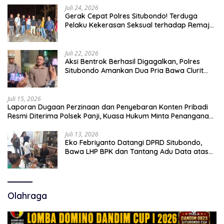
Juli 24, 2026
Gerak Cepat Polres Situbondo! Terduga
Pelaku Kekerasan Seksual terhadap Remaja
14 Tahun Ditangkap di Rumahnya
Juli 22, 2026
Aksi Bentrok Berhasil Digagalkan, Polres
Situbondo Amankan Dua Pria Bawa Clurit
Usai Dipicu Provokasi di Media Sosia
Juli 15, 2026
Laporan Dugaan Perzinaan dan Penyebaran Konten Pribadi
Resmi Diterima Polsek Panji, Kuasa Hukum Minta Penanganan
Profesional
Juli 13, 2026
Eko Febriyanto Datangi DPRD Situbondo,
Bawa LHP BPK dan Tantang Adu Data atas
Polemik Tiga RSUD
Olahraga