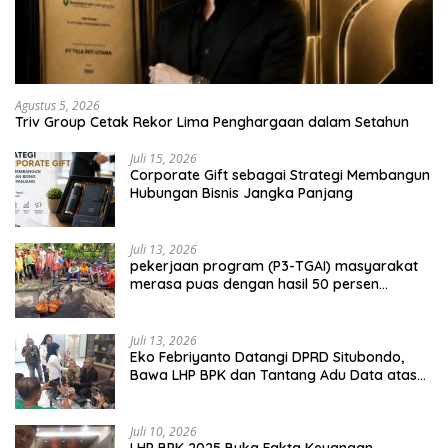
Agustus 5, 2026
Triv Group Cetak Rekor Lima Penghargaan dalam Setahun
Juli 15, 2026
Corporate Gift sebagai Strategi Membangun
Hubungan Bisnis Jangka Panjang
Juli 13, 2026
pekerjaan program (P3-TGAI) masyarakat
merasa puas dengan hasil 50 persen
pekerjaan sementara.
Juli 13, 2026
Eko Febriyanto Datangi DPRD Situbondo,
Bawa LHP BPK dan Tantang Adu Data atas
Polemik Tiga RSUD
Juli 10, 2026
LHP BPK 2025 Buka Fakta Keuangan