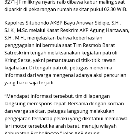
3271-JF miliknya nyaris raib dibawa kabur maling saat
diparkir di pekarangan rumah sekitar pukul 02.30 WIB.
Kapolres Situbondo AKBP Bayu Anuwar Sidiqie, S.H.,
S.I.K., M.Sc. melalui Kasat Reskrim AKP Agung Hartawan,
S.H., M.H., menjelaskan bahwa keberhasilan
penggagalan ini bermula saat Tim Resmob Barat
Satreskrim tengah melaksanakan kegiatan patroli
Kring Serse, yakni pemantauan di titik-titik rawan
kejahatan. Di tengah patroli, petugas menerima
informasi dari warga mengenai adanya aksi pencurian
yang baru saja terjadi.
“Mendapat informasi tersebut, tim di lapangan
langsung merespons cepat. Bersama dengan korban
dan warga sekitar, petugas langsung melakukan
pengejaran terhadap pelaku yang diketahui membawa
lari motor tersebut ke arah barat, menuju wilayah
Kabupaten Probolinggo,” jelas AKP Agung.