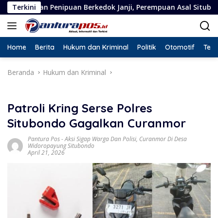
Langsung
puan Berkedok Janji, Perempuan Asal Situbondo Resmi Jadi Ter
Terkini
ke
konten
Home
Berita
Hukum dan Kriminal
Politik
Otomotif
Tekn
Beranda
Hukum dan Kriminal
Patroli Kring Serse Polres
Situbondo Gagalkan Curanmor
Pantura Pos
-
Aksi Sigap Warga Dan Polisi
,
Curanmor Di Desa
Widoropayung Situbondo
April 21, 2026