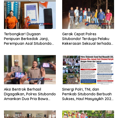
Terbongkar! Dugaan
Gerak Cepat Polres
Penipuan Berkedok Janji,
Situbondo! Terduga Pelaku
Perempuan Asal Situbondo
Kekerasan Seksual terhadap
Resmi Jadi Tersangka dan
Remaja 14 Tahun Ditangkap
Ditahan Polisi
di Rumahnya
Aksi Bentrok Berhasil
Sinergi Polri, TNI, dan
Digagalkan, Polres Situbondo
Pemkab Situbondo Berbuah
Amankan Dua Pria Bawa
Sukses, Haul Masyayikh 2026
Clurit Usai Dipicu Provokasi di
Berjalan Aman dengan
Media Sosia
Kehadiran Sekitar 100 Ribu
Jamaah