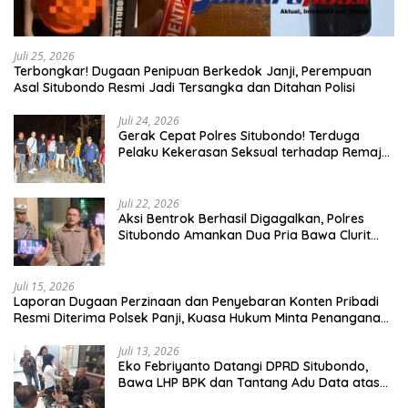
Juli 25, 2026
Terbongkar! Dugaan Penipuan Berkedok Janji, Perempuan
Asal Situbondo Resmi Jadi Tersangka dan Ditahan Polisi
Juli 24, 2026
Gerak Cepat Polres Situbondo! Terduga
Pelaku Kekerasan Seksual terhadap Remaja
14 Tahun Ditangkap di Rumahnya
Juli 22, 2026
Aksi Bentrok Berhasil Digagalkan, Polres
Situbondo Amankan Dua Pria Bawa Clurit
Usai Dipicu Provokasi di Media Sosia
Juli 15, 2026
Laporan Dugaan Perzinaan dan Penyebaran Konten Pribadi
Resmi Diterima Polsek Panji, Kuasa Hukum Minta Penanganan
Profesional
Juli 13, 2026
Eko Febriyanto Datangi DPRD Situbondo,
Bawa LHP BPK dan Tantang Adu Data atas
Polemik Tiga RSUD