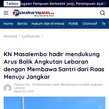
Langsung
an Penipuan Berkedok Janji, Perempuan Asal Situbondo Resmi J
Terkini
ke
konten
Home
Berita
Hukum dan Kriminal
Politik
Otomotif
Tekn
Beranda
Syahbandar
KN Masalembo hadir mendukung
Arus Balik Angkutan Lebaran
dengan Membawa Santri dari Raas
Menuju Jangkar
Pantura Pos
-
KN Masalembo Hadir Mendukung Arus Balik Angkutan
Lebaran
Maret 30, 2026