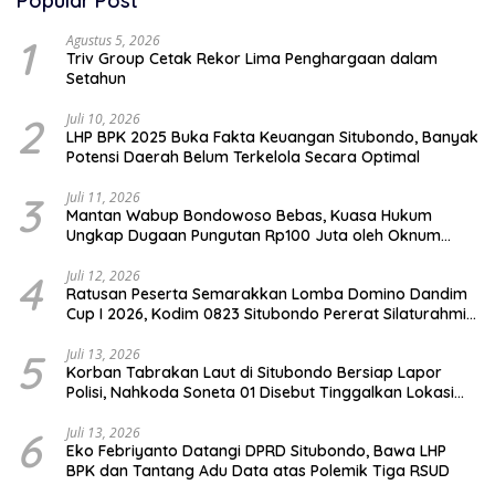
Popular Post
1
Agustus 5, 2026
Triv Group Cetak Rekor Lima Penghargaan dalam
Setahun
2
Juli 10, 2026
LHP BPK 2025 Buka Fakta Keuangan Situbondo, Banyak
Potensi Daerah Belum Terkelola Secara Optimal
3
Juli 11, 2026
Mantan Wabup Bondowoso Bebas, Kuasa Hukum
Ungkap Dugaan Pungutan Rp100 Juta oleh Oknum
Jaksa
4
Juli 12, 2026
Ratusan Peserta Semarakkan Lomba Domino Dandim
Cup I 2026, Kodim 0823 Situbondo Pererat Silaturahmi
dan Dukung Penguatan Ekonomi Desa
5
Juli 13, 2026
Korban Tabrakan Laut di Situbondo Bersiap Lapor
Polisi, Nahkoda Soneta 01 Disebut Tinggalkan Lokasi
karena Kapal Rusak
6
Juli 13, 2026
Eko Febriyanto Datangi DPRD Situbondo, Bawa LHP
BPK dan Tantang Adu Data atas Polemik Tiga RSUD