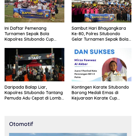
Ini Daftar Pemenang
Sambut Hari Bhayangkara
Turnamen Sepak Bola
Ke-80, Polres Situbondo
Kapolres Situbondo Cup
Gelar Turnamen Sepak Bola
Tingkat SSB Kelompok Umur
Kapolres Cup 2026
10 Tahun
Daripada Balap Liar,
Kontingen Karate Situbondo
Kapolres Situbondo Tantang
Borong Medali Emas di
Pemuda Adu Cepat di Lomba
Kejuaraan Karate Cup
Lari 100 Meter
Bondowoso 2025
Otomotif